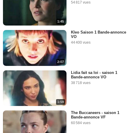
54 817 vues
1:45
Kleo Saison 1 Bande-annonce
VO
44 400 vues
2:07
Lidia fait sa loi - saison 1
Bande-annonce VO
38 718 vues
1:59
The Buccaneers - saison 1
Bande-annonce VF
60 584 vues