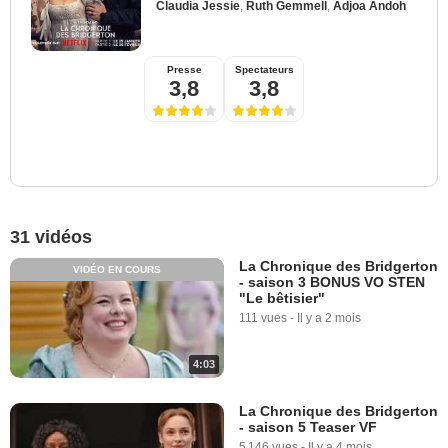
Claudia Jessie
,
Ruth Gemmell
,
Adjoa Andoh
Presse
Spectateurs
3,8
3,8
31 vidéos
La Chronique des Bridgerton
VIDÉO EN COURS
- saison 3 BONUS VO STEN
"Le bêtisier"
111 vues
-
Il y a 2 mois
4:03
La Chronique des Bridgerton
- saison 5 Teaser VF
5 146 vues
-
Il y a 4 mois