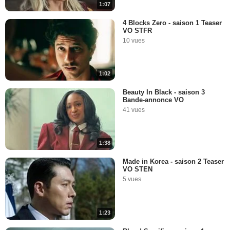
1:07
4 Blocks Zero - saison 1 Teaser
VO STFR
10 vues
1:02
Beauty In Black - saison 3
Bande-annonce VO
41 vues
1:38
Made in Korea - saison 2 Teaser
VO STEN
5 vues
1:23