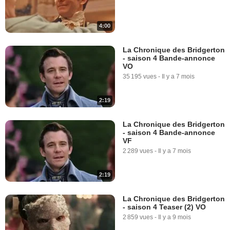
4:00
La Chronique des Bridgerton
- saison 4 Bande-annonce
VO
35 195 vues
-
Il y a 7 mois
2:19
La Chronique des Bridgerton
- saison 4 Bande-annonce
VF
2 289 vues
-
Il y a 7 mois
2:19
La Chronique des Bridgerton
- saison 4 Teaser (2) VO
2 859 vues
-
Il y a 9 mois