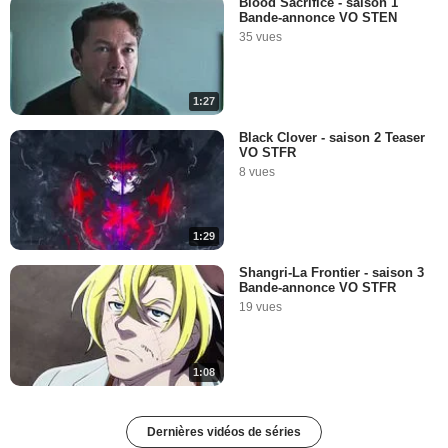
Blood Sacrifice - saison 1
Bande-annonce VO STEN
35 vues
1:27
Black Clover - saison 2 Teaser
VO STFR
8 vues
1:29
Shangri-La Frontier - saison 3
Bande-annonce VO STFR
19 vues
1:08
Dernières vidéos de séries