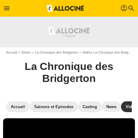
profil
menu
search
Accueil
Séries
La Chronique des Bridgerton
Vidéos La Chronique des Bridgerton
La Chronique des
Bridgerton
Accueil
Saisons et Episodes
Casting
News
Vidéo