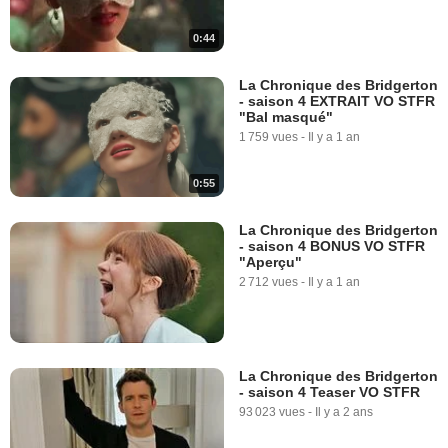
0:44
La Chronique des Bridgerton
- saison 4 EXTRAIT VO STFR
"Bal masqué"
1 759 vues
-
Il y a 1 an
0:55
La Chronique des Bridgerton
- saison 4 BONUS VO STFR
"Aperçu"
2 712 vues
-
Il y a 1 an
La Chronique des Bridgerton
- saison 4 Teaser VO STFR
93 023 vues
-
Il y a 2 ans