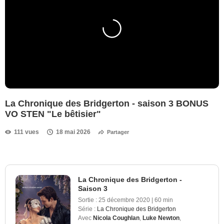
La Chronique des Bridgerton - saison 3 BONUS
VO STEN "Le bêtisier"
111 vues
18 mai 2026
Partager
La Chronique des Bridgerton -
Saison 3
Sortie :
25 décembre 2020
|
60 min
Série :
La Chronique des Bridgerton
Avec
Nicola Coughlan
,
Luke Newton
,