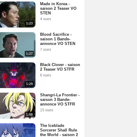
Made in Korea -
saison 2 Teaser VO
STEN
4 vues
1:23
Blood Sacrifice -
saison 1 Bande-
annonce VO STEN
7 vues
1:27
Black Clover - saison
2 Teaser VO STFR
6 vues
1:29
Shangri-La Frontier -
saison 3 Bande-
annonce VO STFR
15 vues
1:08
The Iceblade
Sorcerer Shall Rule
the World - saison 2