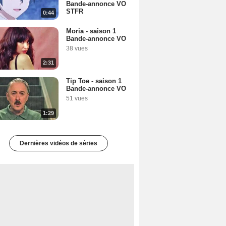
Bande-annonce VO
STFR
0:44
Moria - saison 1
Bande-annonce VO
38 vues
2:31
Tip Toe - saison 1
Bande-annonce VO
51 vues
1:29
Dernières vidéos de séries