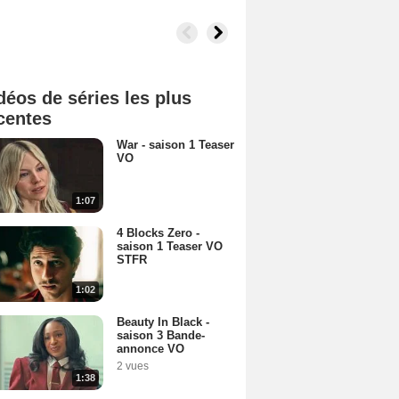
déos de séries les plus
centes
War - saison 1 Teaser
VO
1:07
4 Blocks Zero -
saison 1 Teaser VO
STFR
1:02
Beauty In Black -
saison 3 Bande-
annonce VO
2 vues
1:38