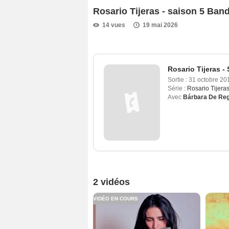
Rosario Tijeras - saison 5 Ba
14 vues
19 mai 2026
Rosario Tijeras -
Sortie :
31 octobre 20
Série :
Rosario Tijera
Avec
Bárbara De Reg
2 vidéos
VIDÉO EN COURS