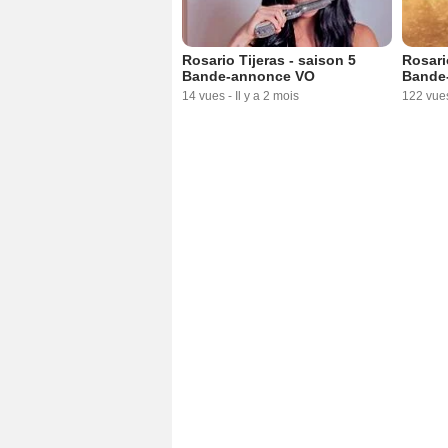
Rosario Tijeras - saison 5
Rosari
Bande-annonce VO
Bande
14 vues
-
Il y a 2 mois
122 vue