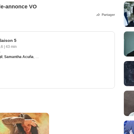
nde-annonce VO
Partager
 Saison 5
16
|
43 min
s
il
,
Samantha Acuña
,
Harold Azuara
,
Alejandro Guerrero
,
Marco Leon