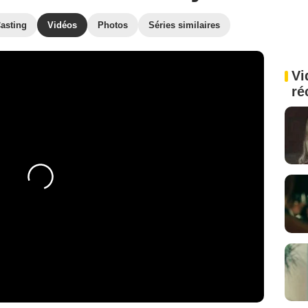
asting
Vidéos
Photos
Séries similaires
Vi
ré