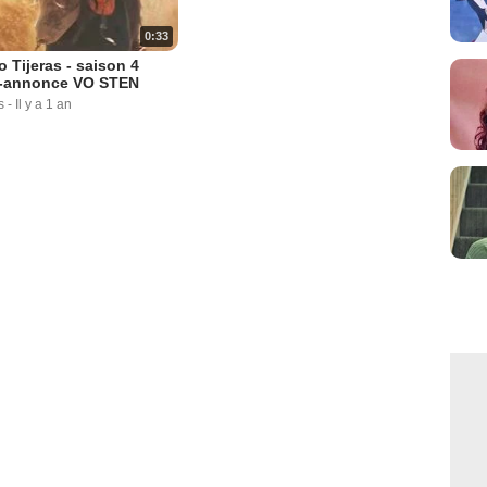
0:33
o Tijeras - saison 4
-annonce VO STEN
s
-
Il y a 1 an