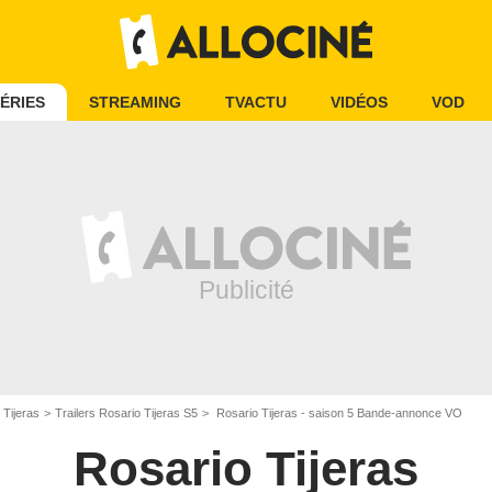
ÉRIES
STREAMING
TVACTU
VIDÉOS
VOD
 Tijeras
Trailers Rosario Tijeras S5
Rosario Tijeras - saison 5 Bande-annonce VO
Rosario Tijeras