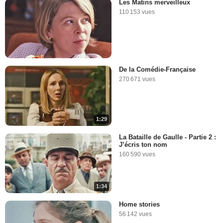
Les Matins merveilleux
110 153 vues
De la Comédie-Française
270 671 vues
1:29
La Bataille de Gaulle - Partie 2 :
J’écris ton nom
160 590 vues
1:34
Home stories
56 142 vues