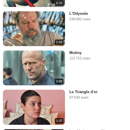
2:33
L'Odyssée
536 862 vues
1:42
Mutiny
115 752 vues
2:00
Le Triangle d'or
97 540 vues
1:37