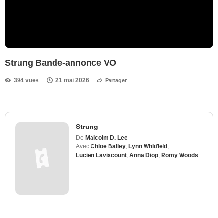
Strung Bande-annonce VO
394 vues
21 mai 2026
Partager
Strung
De
Malcolm D. Lee
Avec
Chloe Bailey
,
Lynn Whitfield
,
Lucien Laviscount
,
Anna Diop
,
Romy Woods