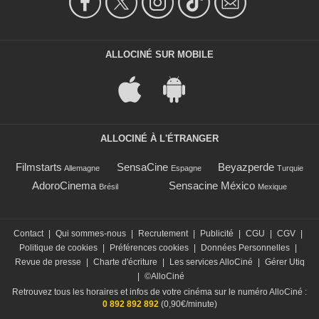
ALLOCINÉ SUR MOBILE
ALLOCINÉ À L'ÉTRANGER
Filmstarts
SensaCine
Beyazperde
Allemagne
Espagne
Turquie
AdoroCinema
Sensacine México
Brésil
Mexique
Contact
|
Qui sommes-nous
|
Recrutement
|
Publicité
|
CGU
|
CGV
|
Politique de cookies
|
Préférences cookies
|
Données Personnelles
|
Revue de presse
|
Charte d'écriture
|
Les services AlloCiné
|
Gérer Utiq
|
©AlloCiné
Retrouvez tous les horaires et infos de votre cinéma sur le numéro AlloCiné :
0 892 892 892
(0,90€/minute)