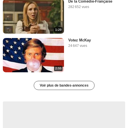
De la Comédie-Française
282 652 vues
1:29
Votez McKay
24 647 vues
2:55
Voir plus de bandes-annonces