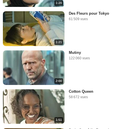
1:20
Des Fleurs pour Tokyo
61 509 vues
1:21
Mutiny
122 060 vues
2:00
Cotton Queen
58 672 vues
1:51