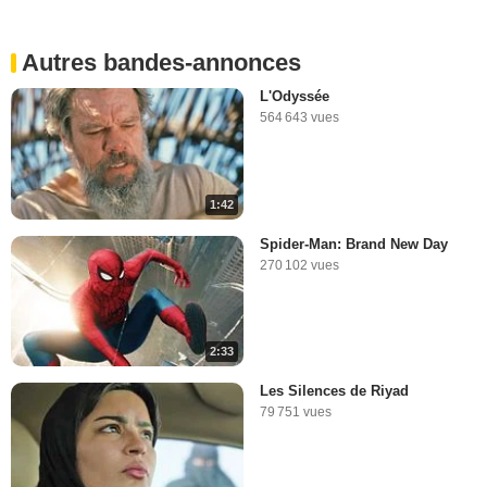
Autres bandes-annonces
L'Odyssée
564 643 vues
1:42
Spider-Man: Brand New Day
270 102 vues
2:33
Les Silences de Riyad
79 751 vues