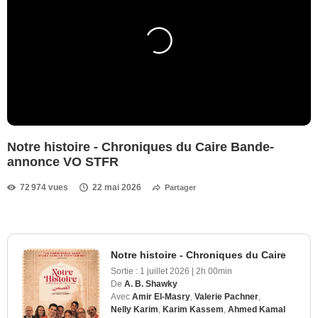
Notre histoire - Chroniques du Caire Bande-
annonce VO STFR
72 974 vues
22 mai 2026
Partager
Notre histoire - Chroniques du Caire
Sortie :
1 juillet 2026
|
2h 00min
De
A. B. Shawky
Avec
Amir El-Masry
,
Valerie Pachner
,
Nelly Karim
,
Karim Kassem
,
Ahmed Kamal