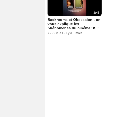
1:48
Backrooms et Obsession : on
vous explique les
phénomènes du cinéma US !
7 799 vues
-
Il y a 1 mois