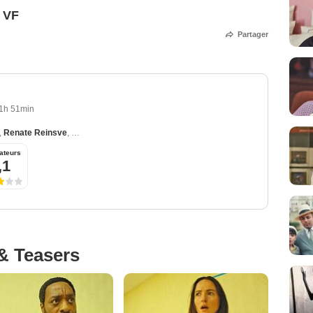
 VF
Partager
1h 51min
,
Renate Reinsve
,
Mark Duplass
,
Finn Bennett
,
Lukita Maxwell
ateurs
,1
& Teasers