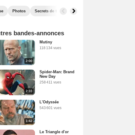
se
Photos
Secrets de tournage
Box Office
Récompense
tres bandes-annonces
Mutiny
118 134 vues
2:00
Spider-Man: Brand
New Day
258 411 vues
2:33
L'Odyssée
543 601 vues
1:42
Le Triangle d'or