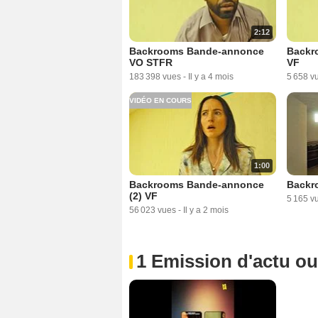
2:12
Backrooms Bande-annonce
Backr
VO STFR
VF
183 398 vues
-
Il y a 4 mois
5 658 v
VIDÉO EN COURS
1:00
Backrooms Bande-annonce
Backr
(2) VF
5 165 v
56 023 vues
-
Il y a 2 mois
1 Emission d'actu o