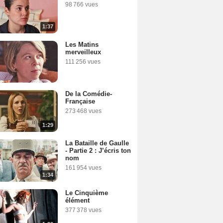
98 766 vues
1:37
Les Matins
merveilleux
111 256 vues
De la Comédie-
Française
273 468 vues
1:29
La Bataille de Gaulle
- Partie 2 : J’écris ton
nom
161 954 vues
1:34
Le Cinquième
élément
377 378 vues