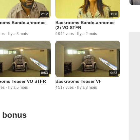
2:12
1:00
ooms Bande-annonce
Backrooms Bande-annonce
(2) VO STFR
ues
-
Il y a 3 mois
9 942 vues
-
Il y a 2 mois
0:53
0:53
ooms Teaser VO STFR
Backrooms Teaser VF
ues
-
Il y a 5 mois
4 517 vues
-
Il y a 3 mois
u bonus