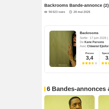
Backrooms Bande-annonce (2)
56 023 vues
28 mai 2026
Backrooms
Sortie :
17 juin 2026
|
De
Kane Parsons
Avec
Chiwetel Ejiofor
Presse
Spect
3,4
3
6 Bandes-annonces 