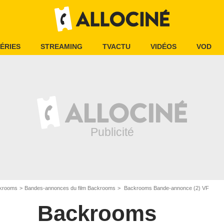
ÉRIES
STREAMING
TVACTU
VIDÉOS
VOD
krooms
Bandes-annonces du film Backrooms
Backrooms Bande-annonce (2) VF
Backrooms