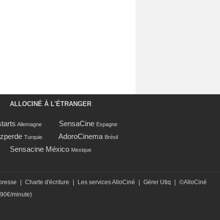
ALLOCINÉ À L'ÉTRANGER
tarts
SensaCine
Allemagne
Espagne
zperde
AdoroCinema
Turquie
Brésil
Sensacine México
Mexique
presse
|
Charte d'écriture
|
Les services AlloCiné
|
Gérer Utiq
|
©AlloCiné
,90€/minute)