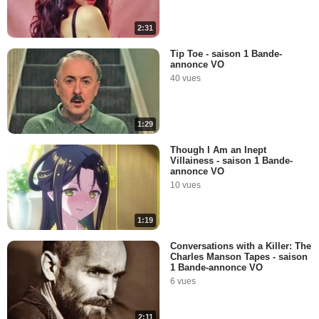
2:31
Tip Toe - saison 1 Bande-
annonce VO
40 vues
1:29
Though I Am an Inept
Villainess - saison 1 Bande-
annonce VO
10 vues
1:19
Conversations with a Killer: The
Charles Manson Tapes - saison
1 Bande-annonce VO
6 vues
2:11