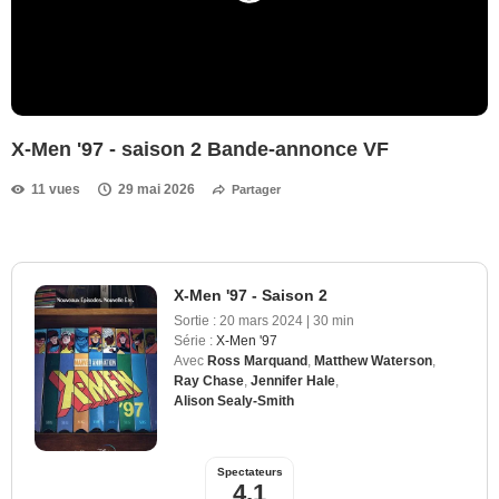
X-Men '97 - saison 2 Bande-annonce VF
11 vues
29 mai 2026
Partager
X-Men '97 - Saison 2
Sortie :
20 mars 2024
|
30 min
Série :
X-Men '97
Avec
Ross Marquand
,
Matthew Waterson
,
Ray Chase
,
Jennifer Hale
,
Alison Sealy-Smith
Spectateurs
4,1