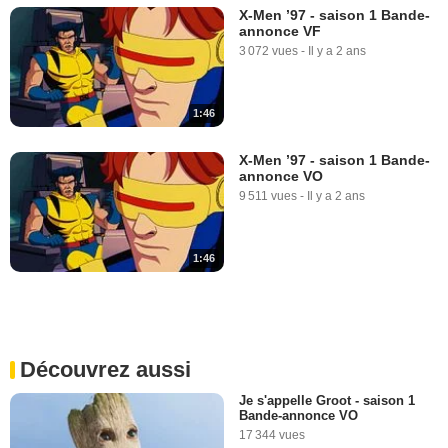
X-Men ’97 - saison 1 Bande-
annonce VF
3 072 vues
-
Il y a 2 ans
1:46
X-Men ’97 - saison 1 Bande-
annonce VO
9 511 vues
-
Il y a 2 ans
1:46
Découvrez aussi
Je s'appelle Groot - saison 1
Bande-annonce VO
17 344 vues