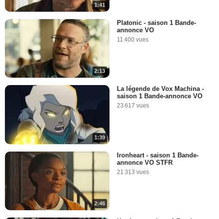
1:41
Platonic - saison 1 Bande-
annonce VO
11 400 vues
2:13
La légende de Vox Machina -
saison 1 Bande-annonce VO
23 617 vues
1:39
Ironheart - saison 1 Bande-
annonce VO STFR
21 313 vues
2:46