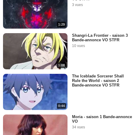
3 vues
1:29
Shangri-La Frontier - saison 3
Bande-annonce VO STFR
10 vues
1:08
The Iceblade Sorcerer Shall
Rule the World - saison 2
Bande-annonce VO STFR
0:44
Moria - saison 1 Bande-annonce
VO
34 vues