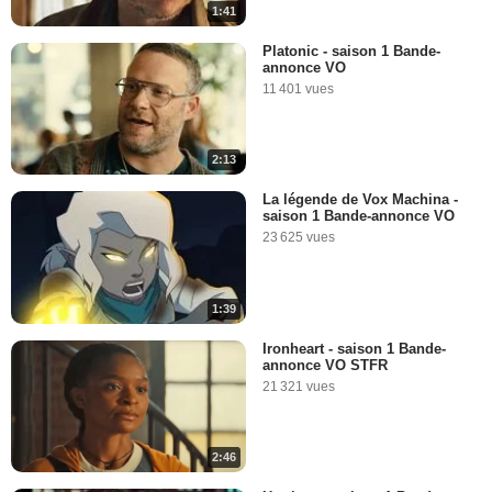
1:41
Platonic - saison 1 Bande-
annonce VO
11 401 vues
2:13
La légende de Vox Machina -
saison 1 Bande-annonce VO
23 625 vues
1:39
Ironheart - saison 1 Bande-
annonce VO STFR
21 321 vues
2:46