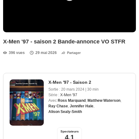
X-Men '97 - saison 2 Bande-annonce VO STFR
396 vues
29 mai 2026
Partager
X-Men '97 - Saison 2
Sortie :
20 mars 2024
|
30 min
Série :
X-Men '97
Avec
Ross Marquand
,
Matthew Waterson
,
Ray Chase
,
Jennifer Hale
,
Alison Sealy-Smith
Spectateurs
4,1