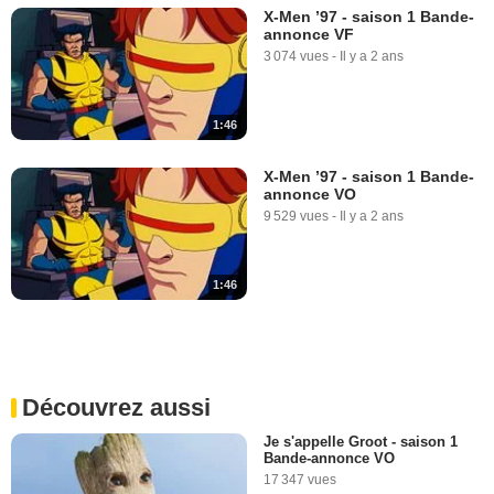
X-Men ’97 - saison 1 Bande-
annonce VF
3 074 vues
-
Il y a 2 ans
1:46
X-Men ’97 - saison 1 Bande-
annonce VO
9 529 vues
-
Il y a 2 ans
1:46
Découvrez aussi
Je s'appelle Groot - saison 1
Bande-annonce VO
17 347 vues