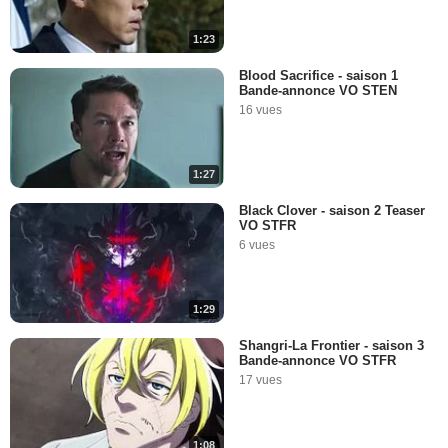
1:23
Blood Sacrifice - saison 1
Bande-annonce VO STEN
16 vues
1:27
Black Clover - saison 2 Teaser
VO STFR
6 vues
1:29
Shangri-La Frontier - saison 3
Bande-annonce VO STFR
17 vues
1:08