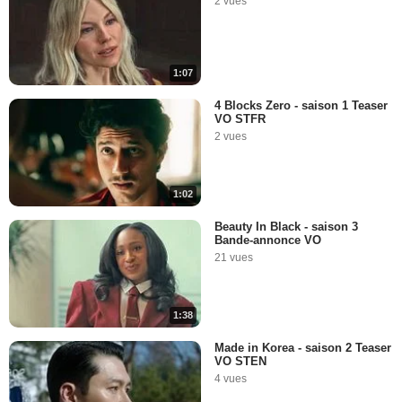
2 vues
1:07
4 Blocks Zero - saison 1 Teaser
VO STFR
2 vues
1:02
Beauty In Black - saison 3
Bande-annonce VO
21 vues
1:38
Made in Korea - saison 2 Teaser
VO STEN
4 vues