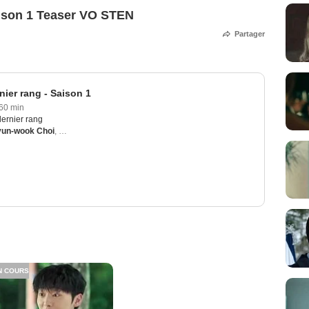
aison 1 Teaser VO STEN
Partager
ier rang - Saison 1
60 min
ernier rang
un-wook Choi
,
Joon-ho Huh
,
Yunjin Kim
,
Kyung Jin
N COURS