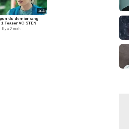
1:13
çon du dernier rang -
 1 Teaser VO STEN
-
Il y a 2 mois