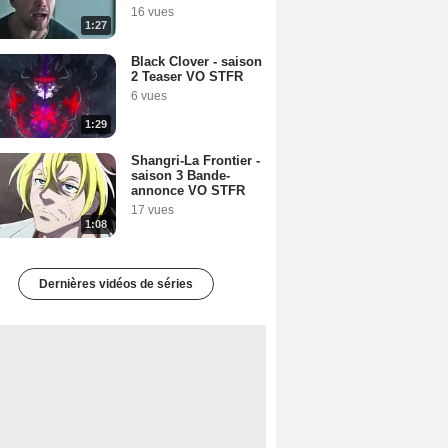
16 vues
1:27
Black Clover - saison
2 Teaser VO STFR
6 vues
1:29
Shangri-La Frontier -
saison 3 Bande-
annonce VO STFR
17 vues
1:08
Dernières vidéos de séries