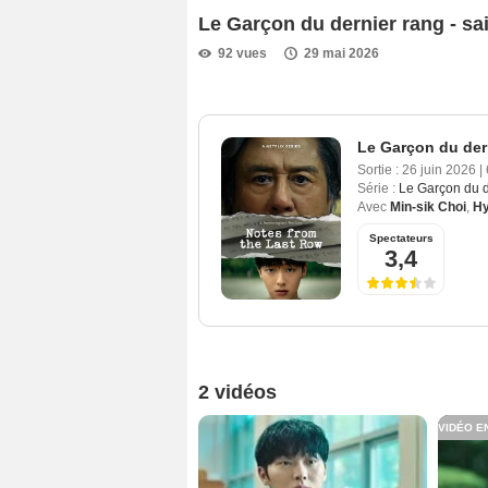
Le Garçon du dernier rang - s
92 vues
29 mai 2026
Le Garçon du dern
Sortie :
26 juin 2026
|
Série :
Le Garçon du d
Avec
Min-sik Choi
,
Hy
Spectateurs
3,4
2 vidéos
VIDÉO E