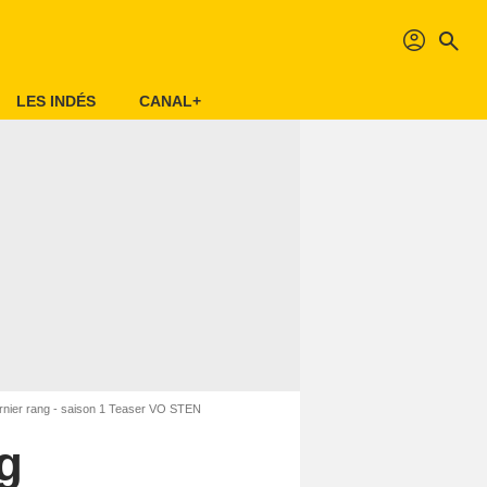
profil
search
LES INDÉS
CANAL+
nier rang - saison 1 Teaser VO STEN
g