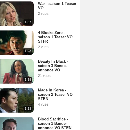
War - saison 1 Teaser
VO
2 vues
1:07
4 Blocks Zero -
saison 1 Teaser VO
STFR
2 vues
1:02
Beauty In Black -
saison 3 Bande-
annonce VO
21 vues
1:38
Made in Korea -
saison 2 Teaser VO
STEN
4 vues
1:23
Blood Sacrifice -
saison 1 Bande-
annonce VO STEN