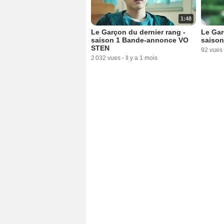
1:48
Le Garçon du dernier rang -
Le Gar
saison 1 Bande-annonce VO
saison
STEN
92 vues
2 032 vues
-
Il y a 1 mois