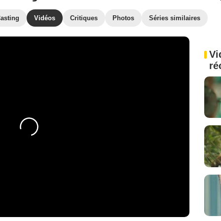
asting
Vidéos
Critiques
Photos
Séries similaires
Vi
ré