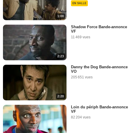
EN SALLE
1:00
Shadow Force Bande-annonce
VF
11 469 vues
2:23
Danny the Dog Bande-annonce
VO
205 651 vues
2:20
Loin du périph Bande-annonce
VF
82 204 vues