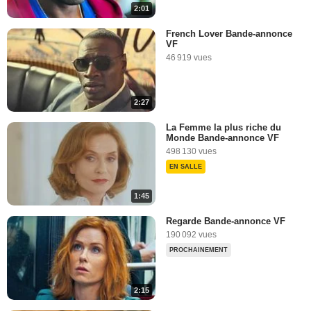
2:01
French Lover Bande-annonce
VF
46 919 vues
2:27
La Femme la plus riche du
Monde Bande-annonce VF
498 130 vues
EN SALLE
1:45
Regarde Bande-annonce VF
190 092 vues
PROCHAINEMENT
2:15