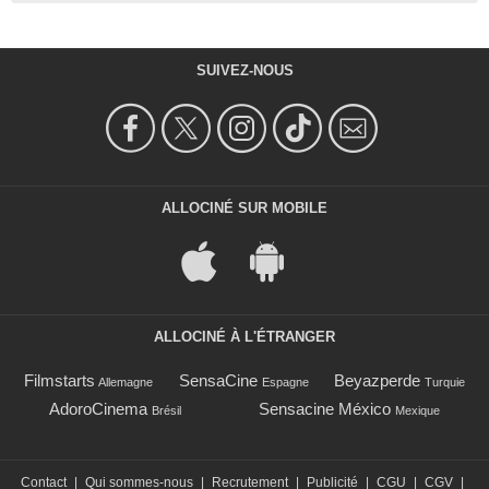
SUIVEZ-NOUS
ALLOCINÉ SUR MOBILE
ALLOCINÉ À L'ÉTRANGER
Filmstarts
SensaCine
Beyazperde
Allemagne
Espagne
Turquie
AdoroCinema
Sensacine México
Brésil
Mexique
Contact
|
Qui sommes-nous
|
Recrutement
|
Publicité
|
CGU
|
CGV
|