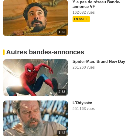
Y a pas de réseau Bande-
annonce VF
162 082 vues
EN SALLE
1:32
Autres bandes-annonces
Spider-Man: Brand New Day
261 260 vues
2:33
L'Odyssée
551 163 vues
1:42