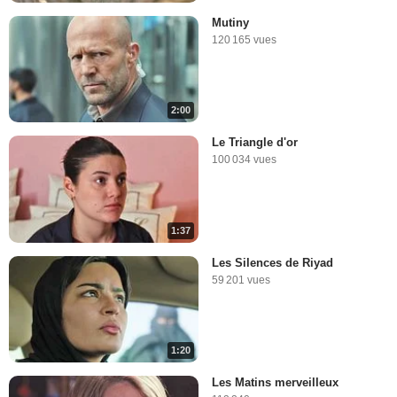
Mutiny
120 165 vues
2:00
Le Triangle d'or
100 034 vues
1:37
Les Silences de Riyad
59 201 vues
1:20
Les Matins merveilleux