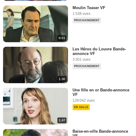
Moulin Teaser VF
1 538 vues
PROCHAINEMENT
0:51
Les Héros du Louvre Bande-
annonce VF
3 301 vues
PROCHAINEMENT
1:30
Une fille en or Bande-annonce
VF
128 042 vues
EN SALLE
1:47
Baise-en-ville Bande-annonce
VF