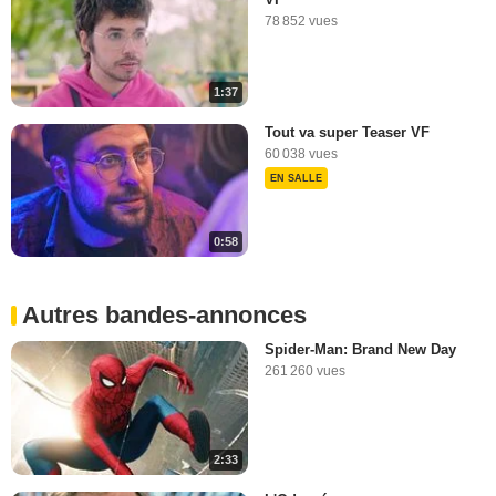
78 852 vues
1:37
Tout va super Teaser VF
60 038 vues
EN SALLE
0:58
Autres bandes-annonces
Spider-Man: Brand New Day
261 260 vues
2:33