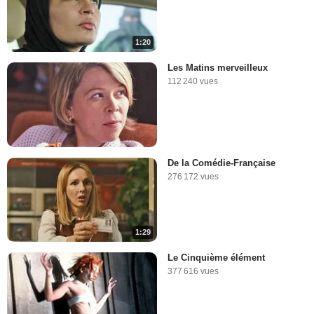
1:20
Les Matins merveilleux
112 240 vues
De la Comédie-Française
276 172 vues
1:29
Le Cinquième élément
377 616 vues