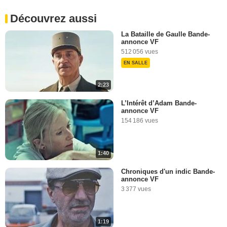
Découvrez aussi
La Bataille de Gaulle Bande-
annonce VF
512 056 vues
EN SALLE
2:23
L’Intérêt d’Adam Bande-
annonce VF
154 186 vues
1:40
Chroniques d'un indic Bande-
annonce VF
3 377 vues
1:19