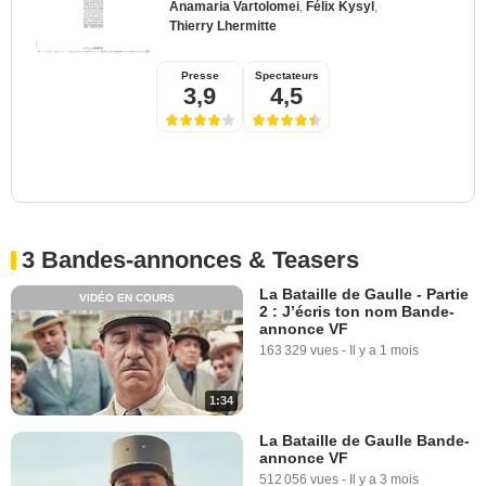
Anamaria Vartolomei
,
Félix Kysyl
,
Thierry Lhermitte
Presse
Spectateurs
3,9
4,5
3 Bandes-annonces & Teasers
La Bataille de Gaulle - Partie
VIDÉO EN COURS
2 : J’écris ton nom Bande-
annonce VF
163 329 vues
-
Il y a 1 mois
1:34
La Bataille de Gaulle Bande-
annonce VF
512 056 vues
-
Il y a 3 mois