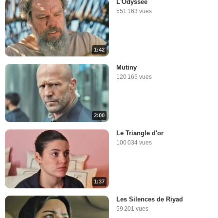
L'Odyssée
551 163 vues
1:42
Mutiny
120 165 vues
2:00
Le Triangle d'or
100 034 vues
1:37
Les Silences de Riyad
59 201 vues