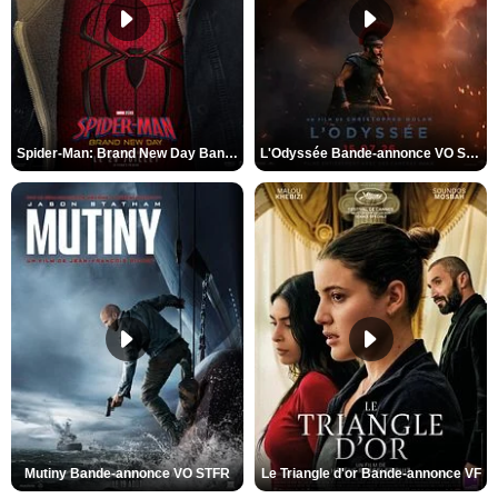
Spider-Man: Brand New Day Bande-annonce VO STFR
L'Odyssée Bande-annonce VO STFR
Mutiny Bande-annonce VO STFR
Le Triangle d'or Bande-annonce VF