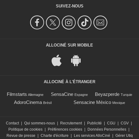
SUIVEZ-NOUS
ALLOCINÉ SUR MOBILE
ALLOCINÉ À L'ÉTRANGER
Filmstarts
SensaCine
Beyazperde
Allemagne
Espagne
Turquie
AdoroCinema
Sensacine México
Brésil
Mexique
Contact
|
Qui sommes-nous
|
Recrutement
|
Publicité
|
CGU
|
CGV
|
Politique de cookies
|
Préférences cookies
|
Données Personnelles
|
Revue de presse
|
Charte d'écriture
|
Les services AlloCiné
|
Gérer Utiq