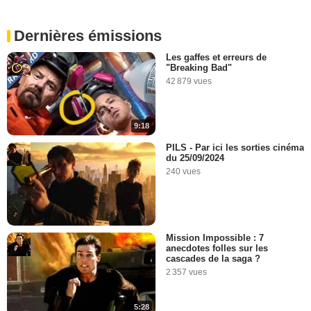
Dernières émissions
Les gaffes et erreurs de
"Breaking Bad"
42 879 vues
9:18
PILS - Par ici les sorties cinéma
du 25/09/2024
240 vues
Mission Impossible : 7
anecdotes folles sur les
cascades de la saga ?
2 357 vues
5:28