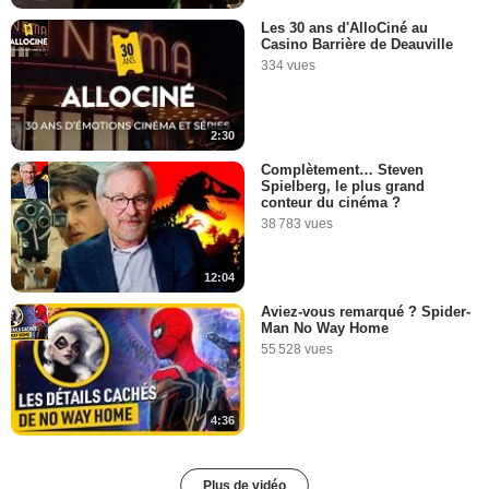
Les 30 ans d'AlloCiné au
Casino Barrière de Deauville
334 vues
2:30
Complètement… Steven
Spielberg, le plus grand
conteur du cinéma ?
38 783 vues
12:04
Aviez-vous remarqué ? Spider-
Man No Way Home
55 528 vues
4:36
Plus de vidéo