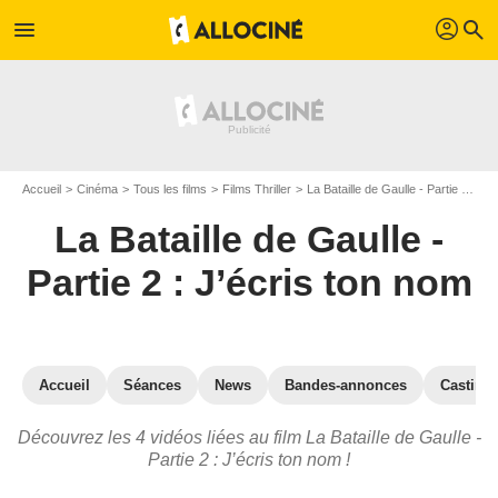
profil
menu
search
Accueil
Cinéma
Tous les films
Films Thriller
La Bataille de Gaulle - Partie 2 : J’écris ton nom
La Bataille de Gaulle -
Partie 2 : J’écris ton nom
Accueil
Séances
News
Bandes-annonces
Casting
Découvrez les 4 vidéos liées au film La Bataille de Gaulle -
Partie 2 : J’écris ton nom !