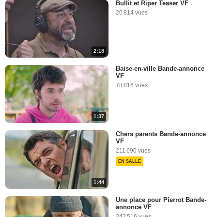
Bullit et Riper Teaser VF
20 814 vues
2:18
Baise-en-ville Bande-annonce
VF
78 816 vues
1:37
Chers parents Bande-annonce
VF
211 690 vues
EN SALLE
1:44
Une place pour Pierrot Bande-
annonce VF
242 516 vues