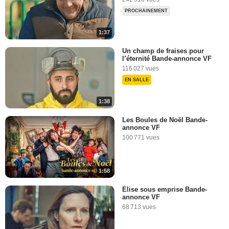
PROCHAINEMENT
1:37
Un champ de fraises pour
l’éternité Bande-annonce VF
116 027 vues
EN SALLE
1:38
Les Boules de Noël Bande-
annonce VF
100 771 vues
1:58
Élise sous emprise Bande-
annonce VF
68 713 vues