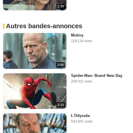
1:30
Autres bandes-annonces
Mutiny
118 134 vues
2:00
Spider-Man: Brand New Day
258 411 vues
2:33
L'Odyssée
543 601 vues