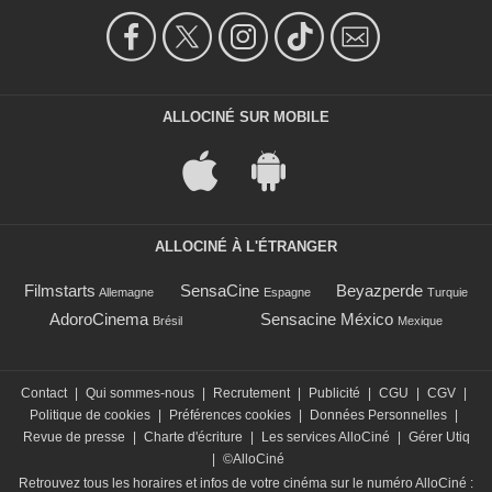
ALLOCINÉ SUR MOBILE
ALLOCINÉ À L'ÉTRANGER
Filmstarts
SensaCine
Beyazperde
Allemagne
Espagne
Turquie
AdoroCinema
Sensacine México
Brésil
Mexique
Contact
|
Qui sommes-nous
|
Recrutement
|
Publicité
|
CGU
|
CGV
|
Politique de cookies
|
Préférences cookies
|
Données Personnelles
|
Revue de presse
|
Charte d'écriture
|
Les services AlloCiné
|
Gérer Utiq
|
©AlloCiné
Retrouvez tous les horaires et infos de votre cinéma sur le numéro AlloCiné :