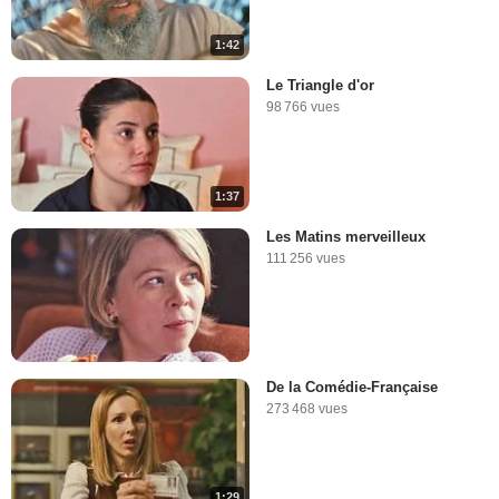
1:42
Le Triangle d'or
98 766 vues
1:37
Les Matins merveilleux
111 256 vues
De la Comédie-Française
273 468 vues
1:29