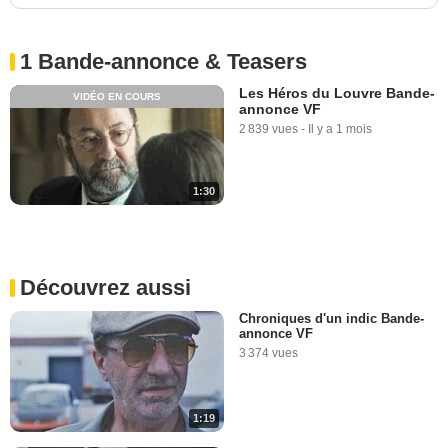
1 Bande-annonce & Teasers
Les Héros du Louvre Bande-
VIDÉO EN COURS
annonce VF
2 839 vues
-
Il y a 1 mois
1:30
Découvrez aussi
Chroniques d'un indic Bande-
annonce VF
3 374 vues
1:19