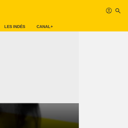
profil
search
LES INDÉS
CANAL+