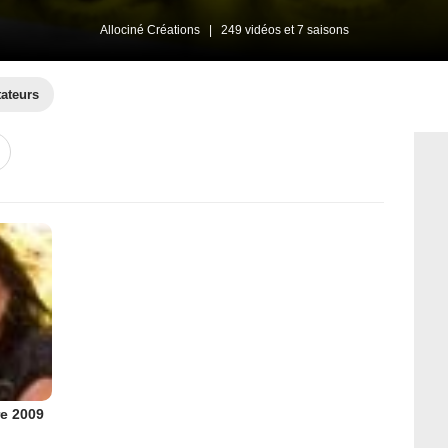
Allociné Créations
|
249 vidéos et 7 saisons
tateurs
re 2009