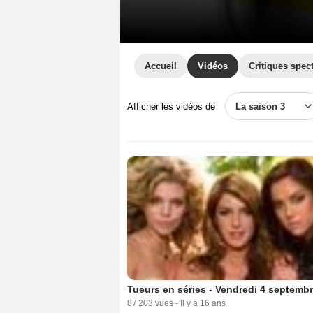
Accueil
Vidéos
Critiques spec
Afficher les vidéos de
La saison 3
Tueurs en séries - Vendredi 4 septemb
87 203 vues
-
Il y a 16 ans