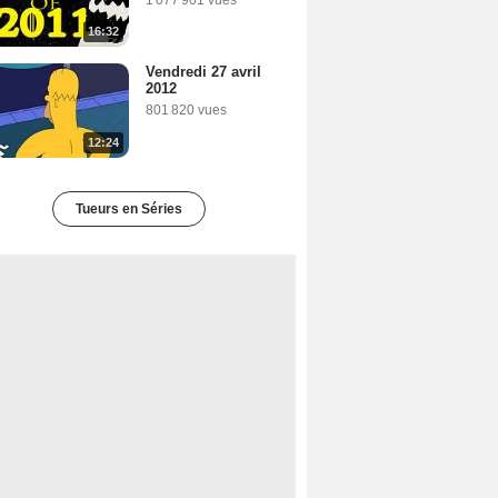
1 077 901 vues
16:32
Vendredi 27 avril
2012
801 820 vues
12:24
Tueurs en Séries