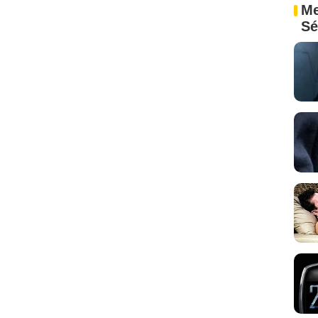
Me
Sé