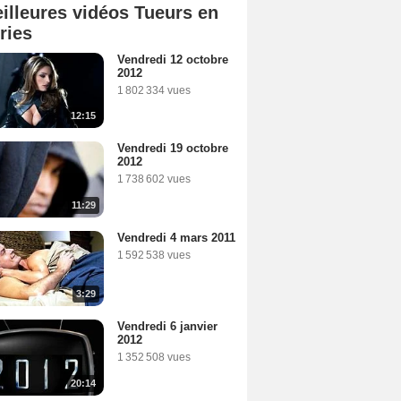
illeures vidéos Tueurs en
ries
Vendredi 12 octobre
2012
1 802 334 vues
12:15
Vendredi 19 octobre
2012
1 738 602 vues
11:29
Vendredi 4 mars 2011
1 592 538 vues
3:29
Vendredi 6 janvier
2012
1 352 508 vues
20:14