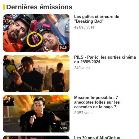
Dernières émissions
Les gaffes et erreurs de
"Breaking Bad"
42 896 vues
9:18
PILS - Par ici les sorties cinéma
du 25/09/2024
240 vues
Mission Impossible : 7
anecdotes folles sur les
cascades de la saga ?
2 357 vues
5:28
Les 30 ans d'AlloCiné au