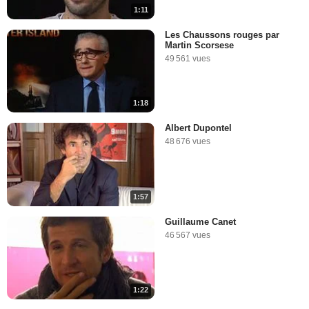
1:11
Les Chaussons rouges par
Martin Scorsese
49 561 vues
1:18
Albert Dupontel
48 676 vues
1:57
Guillaume Canet
46 567 vues
1:22