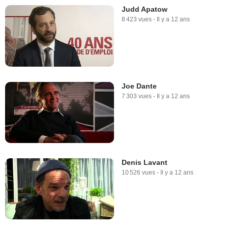
Judd Apatow
8 423 vues
-
Il y a 12 ans
Joe Dante
7 303 vues
-
Il y a 12 ans
Denis Lavant
10 526 vues
-
Il y a 12 ans