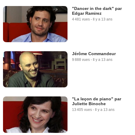
"Dancer in the dark" par
Edgar Ramirez
4 481 vues
-
Il y a 13 ans
Jérôme Commandeur
9 888 vues
-
Il y a 13 ans
"La leçon de piano" par
Juliette Binoche
13 405 vues
-
Il y a 13 ans