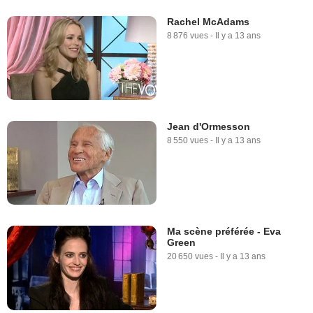
Rachel McAdams
8 876 vues
-
Il y a 13 ans
Jean d'Ormesson
8 550 vues
-
Il y a 13 ans
Ma scène préférée - Eva
Green
20 650 vues
-
Il y a 13 ans