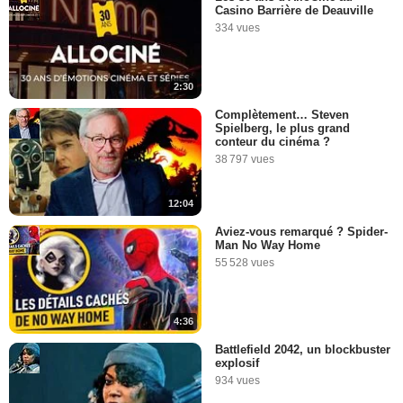
Casino Barrière de Deauville
334 vues
2:30
Complètement… Steven
Spielberg, le plus grand
conteur du cinéma ?
38 797 vues
12:04
Aviez-vous remarqué ? Spider-
Man No Way Home
55 528 vues
4:36
Battlefield 2042, un blockbuster
explosif
934 vues