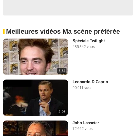
Meilleures vidéos Ma scène préférée
Spéciale Twilight
485 342 vues
5:34
Leonardo DiCaprio
90 911 vues
2:06
John Lasseter
72 662 vues