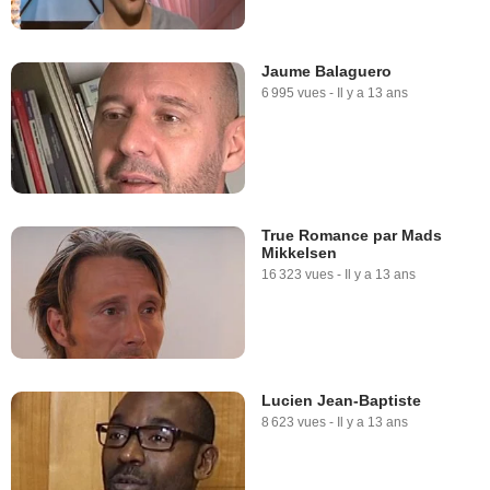
Jaume Balaguero
6 995 vues
-
Il y a 13 ans
True Romance par Mads
Mikkelsen
16 323 vues
-
Il y a 13 ans
Lucien Jean-Baptiste
8 623 vues
-
Il y a 13 ans