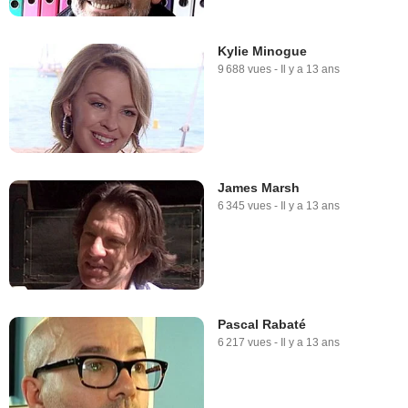
Kylie Minogue
9 688 vues
-
Il y a 13 ans
James Marsh
6 345 vues
-
Il y a 13 ans
Pascal Rabaté
6 217 vues
-
Il y a 13 ans