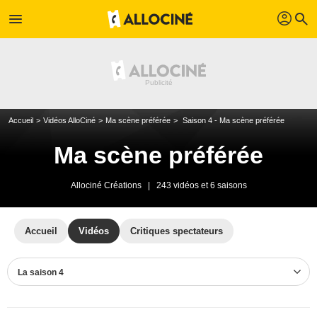
profil
menu
search
Accueil
Vidéos AlloCiné
Ma scène préférée
Saison 4 - Ma scène préférée
Ma scène préférée
Allociné Créations
|
243 vidéos et 6 saisons
Accueil
Vidéos
Critiques spectateurs
La saison 4