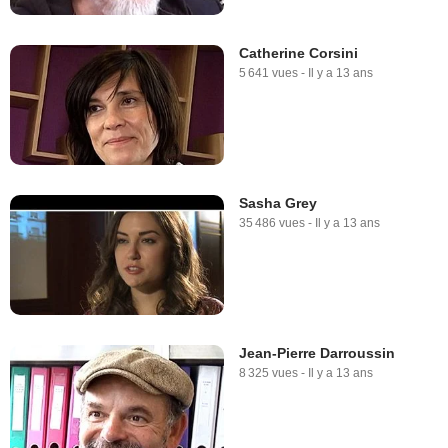
Catherine Corsini
5 641 vues
-
Il y a 13 ans
Sasha Grey
35 486 vues
-
Il y a 13 ans
Jean-Pierre Darroussin
8 325 vues
-
Il y a 13 ans