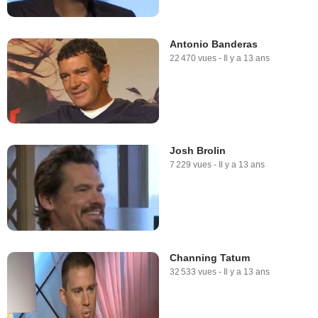
Antonio Banderas
22 470 vues
-
Il y a 13 ans
Josh Brolin
7 229 vues
-
Il y a 13 ans
Channing Tatum
32 533 vues
-
Il y a 13 ans