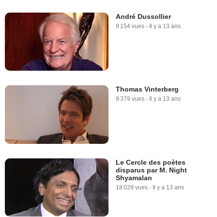
André Dussollier
9 154 vues
-
Il y a 13 ans
Thomas Vinterberg
9 379 vues
-
Il y a 13 ans
Le Cercle des poètes
disparus par M. Night
Shyamalan
18 029 vues
-
Il y a 13 ans