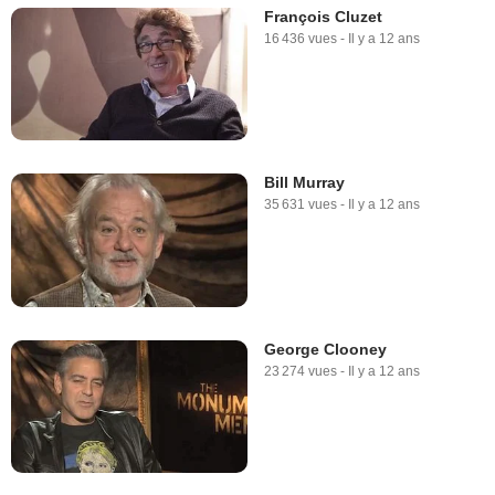
François Cluzet
16 436 vues
-
Il y a 12 ans
Bill Murray
35 631 vues
-
Il y a 12 ans
George Clooney
23 274 vues
-
Il y a 12 ans