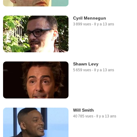
Cyril Mennegun
3 899 vues
-
Il y a 13 ans
Shawn Levy
5 659 vues
-
Il y a 13 ans
Will Smith
40 785 vues
-
Il y a 13 ans