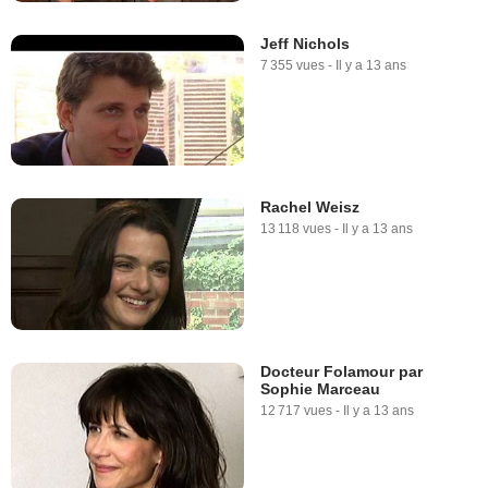
Jeff Nichols
7 355 vues
-
Il y a 13 ans
Rachel Weisz
13 118 vues
-
Il y a 13 ans
Docteur Folamour par
Sophie Marceau
12 717 vues
-
Il y a 13 ans