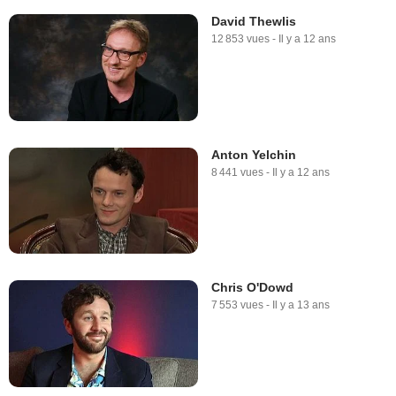
David Thewlis
12 853 vues
-
Il y a 12 ans
Anton Yelchin
8 441 vues
-
Il y a 12 ans
Chris O'Dowd
7 553 vues
-
Il y a 13 ans