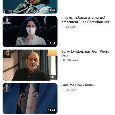
1:44
Sup de Création & AlloCiné
présentent "Les Perturbateurs"
1 243 vues
1:11
Barry Lyndon, par Jean-Pierre
Bacri
58 696 vues
3:09
Give Me Five - Mulan
2 058 vues
12:02