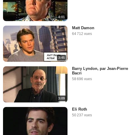
4:01
Matt Damon
64 712 vues
3:45
Barry Lyndon, par Jean-Pierre
Bacri
58 696 vues
3:09
Eli Roth
50 237 vues