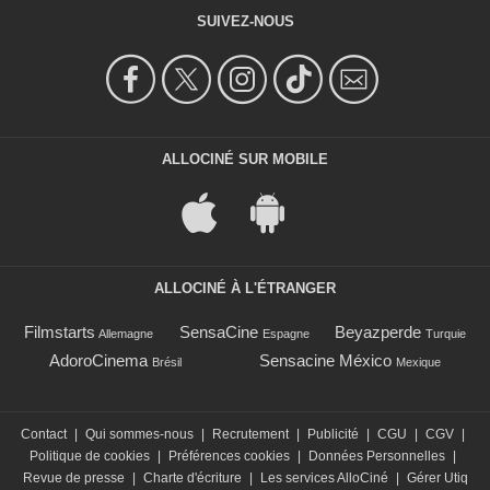
SUIVEZ-NOUS
ALLOCINÉ SUR MOBILE
ALLOCINÉ À L'ÉTRANGER
Filmstarts
SensaCine
Beyazperde
Allemagne
Espagne
Turquie
AdoroCinema
Sensacine México
Brésil
Mexique
Contact
|
Qui sommes-nous
|
Recrutement
|
Publicité
|
CGU
|
CGV
|
Politique de cookies
|
Préférences cookies
|
Données Personnelles
|
Revue de presse
|
Charte d'écriture
|
Les services AlloCiné
|
Gérer Utiq