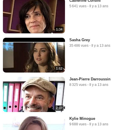
Catherine Corsini
5 641 vues
-
Il y a 13 ans
1:34
Sasha Grey
35 486 vues
-
Il y a 13 ans
1:52
Jean-Pierre Darroussin
8 325 vues
-
Il y a 13 ans
2:07
Kylie Minogue
9 688 vues
-
Il y a 13 ans