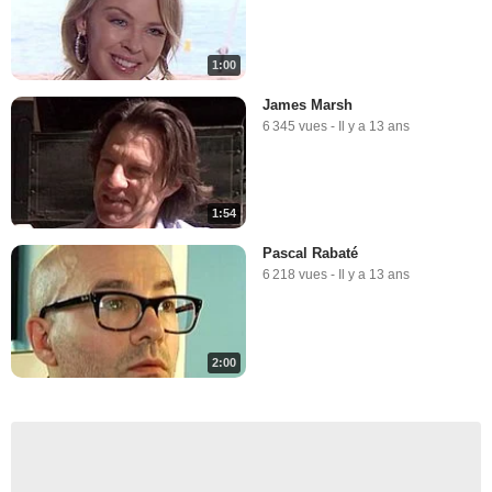
1:00
James Marsh
6 345 vues
-
Il y a 13 ans
1:54
Pascal Rabaté
6 218 vues
-
Il y a 13 ans
2:00