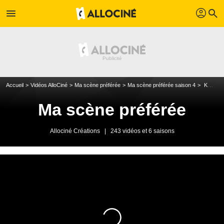
profil
menu
search
Accueil
Vidéos AlloCiné
Ma scène préférée
Ma scène préférée saison 4
Kylie Minogue
Ma scène préférée
Allociné Créations
|
243 vidéos et 6 saisons