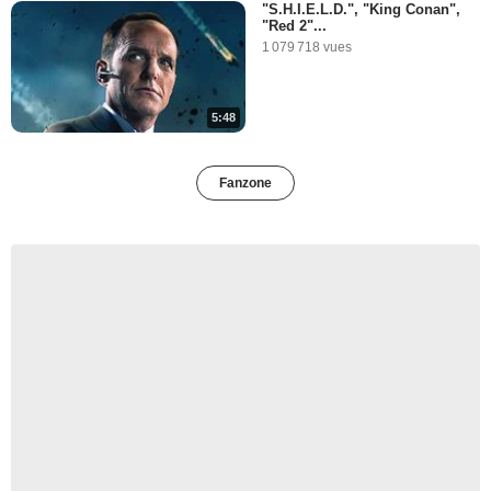
"S.H.I.E.L.D.", "King Conan",
"Red 2"...
1 079 718 vues
5:48
Fanzone