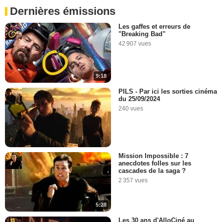
Dernières émissions
Les gaffes et erreurs de
"Breaking Bad"
42 907 vues
9:18
PILS - Par ici les sorties cinéma
du 25/09/2024
240 vues
Mission Impossible : 7
anecdotes folles sur les
cascades de la saga ?
2 357 vues
5:28
Les 30 ans d'AlloCiné au