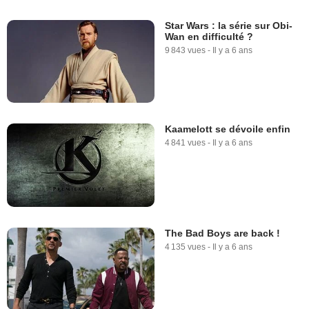
Star Wars : la série sur Obi-
Wan en difficulté ?
9 843 vues
-
Il y a 6 ans
Kaamelott se dévoile enfin
4 841 vues
-
Il y a 6 ans
The Bad Boys are back !
4 135 vues
-
Il y a 6 ans