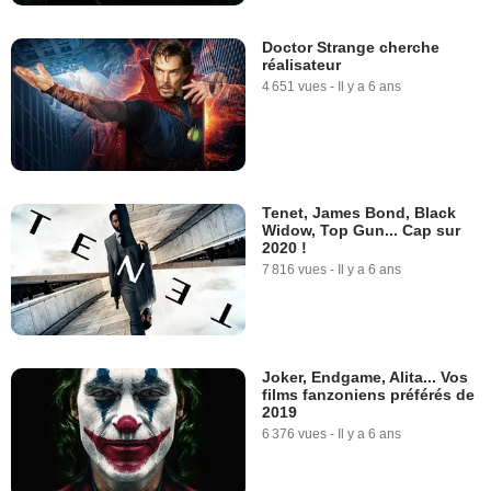
Doctor Strange cherche
réalisateur
4 651 vues
-
Il y a 6 ans
Tenet, James Bond, Black
Widow, Top Gun... Cap sur
2020 !
7 816 vues
-
Il y a 6 ans
Joker, Endgame, Alita... Vos
films fanzoniens préférés de
2019
6 376 vues
-
Il y a 6 ans