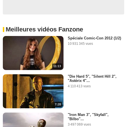
Meilleures vidéos Fanzone
Spéciale Comic-Con 2012 (1/2)
10 931 345 vues
11:13
"Die Hard 5", "Silent Hill 2",
"Astérix 4"...
4 110 413 vues
7:28
"Iron Man 3", "Skyfall",
"Bilbo"...
3 497 069 vues