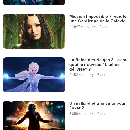
Mission Impossible 7 recrute
une Gardienne de la Galaxie
44 947 vues
-
Il y a 6 ans
La Reine des Neiges 2 : c'est
quoi le nouveau "Libérée,
délivrée" ?
3 452 vues
-
Il y a 6 ans
Un milliard et une suite pour
Joker ?
3 850 vues
-
Il y a 6 ans