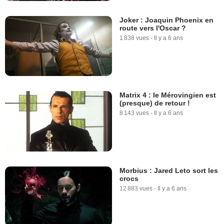
Joker : Joaquin Phoenix en
route vers l'Oscar ?
1 838 vues
-
Il y a 6 ans
Matrix 4 : le Mérovingien est
(presque) de retour !
8 143 vues
-
Il y a 6 ans
Morbius : Jared Leto sort les
crocs
12 883 vues
-
Il y a 6 ans