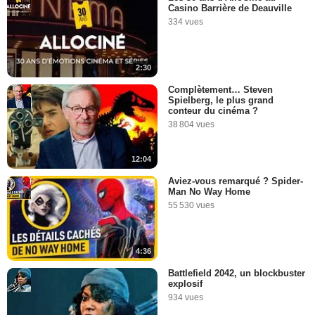
Casino Barrière de Deauville
334 vues
2:30
Complètement… Steven
Spielberg, le plus grand
conteur du cinéma ?
38 804 vues
12:04
Aviez-vous remarqué ? Spider-
Man No Way Home
55 530 vues
4:36
Battlefield 2042, un blockbuster
explosif
934 vues