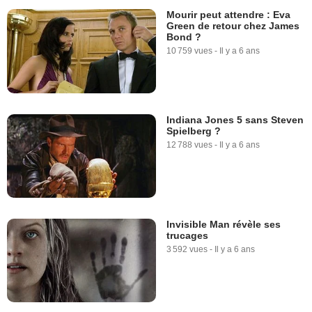
Mourir peut attendre : Eva
Green de retour chez James
Bond ?
10 759 vues
-
Il y a 6 ans
Indiana Jones 5 sans Steven
Spielberg ?
12 788 vues
-
Il y a 6 ans
Invisible Man révèle ses
trucages
3 592 vues
-
Il y a 6 ans