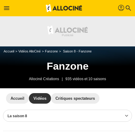
profil
menu
search
Accueil
Vidéos AlloCiné
Fanzone
Saison 8 - Fanzone
Fanzone
Allociné Créations
|
935 vidéos et 10 saisons
Accueil
Vidéos
Critiques spectateurs
La saison 8