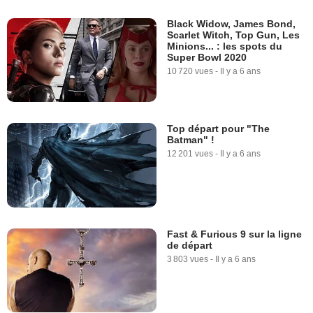
Black Widow, James Bond,
Scarlet Witch, Top Gun, Les
Minions... : les spots du
Super Bowl 2020
10 720 vues
-
Il y a 6 ans
Top départ pour "The
Batman" !
12 201 vues
-
Il y a 6 ans
Fast & Furious 9 sur la ligne
de départ
3 803 vues
-
Il y a 6 ans