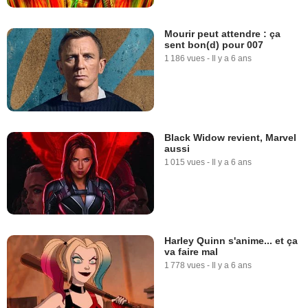
Mourir peut attendre : ça
sent bon(d) pour 007
1 186 vues
-
Il y a 6 ans
Black Widow revient, Marvel
aussi
1 015 vues
-
Il y a 6 ans
Harley Quinn s'anime... et ça
va faire mal
1 778 vues
-
Il y a 6 ans