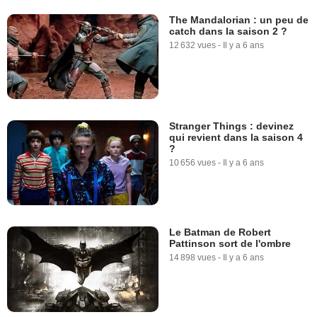
The Mandalorian : un peu de
catch dans la saison 2 ?
12 632 vues
-
Il y a 6 ans
Stranger Things : devinez
qui revient dans la saison 4
?
10 656 vues
-
Il y a 6 ans
Le Batman de Robert
Pattinson sort de l'ombre
14 898 vues
-
Il y a 6 ans