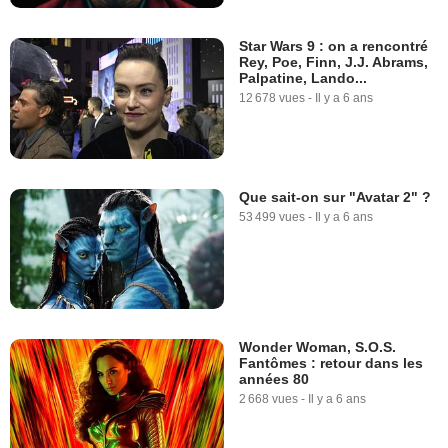
Star Wars 9 : on a rencontré
Rey, Poe, Finn, J.J. Abrams,
Palpatine, Lando...
12 678 vues
-
Il y a 6 ans
Que sait-on sur "Avatar 2" ?
53 499 vues
-
Il y a 6 ans
Wonder Woman, S.O.S.
Fantômes : retour dans les
années 80
2 668 vues
-
Il y a 6 ans