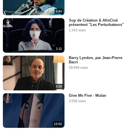
1:44
Sup de Création & AlloCiné
présentent "Les Perturbateurs"
1 243 vues
1:11
Barry Lyndon, par Jean-Pierre
Bacri
58 699 vues
3:09
Give Me Five - Mulan
2 058 vues
12:02