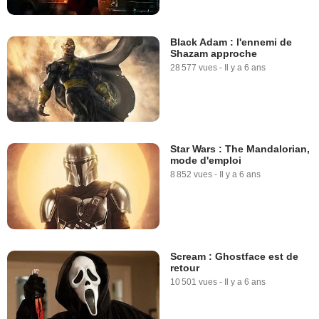
Black Adam : l'ennemi de
Shazam approche
28 577 vues
-
Il y a 6 ans
Star Wars : The Mandalorian,
mode d'emploi
8 852 vues
-
Il y a 6 ans
Scream : Ghostface est de
retour
10 501 vues
-
Il y a 6 ans