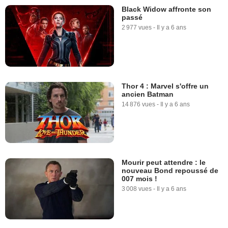
Black Widow affronte son
passé
2 977 vues
-
Il y a 6 ans
Thor 4 : Marvel s'offre un
ancien Batman
14 876 vues
-
Il y a 6 ans
Mourir peut attendre : le
nouveau Bond repoussé de
007 mois !
3 008 vues
-
Il y a 6 ans