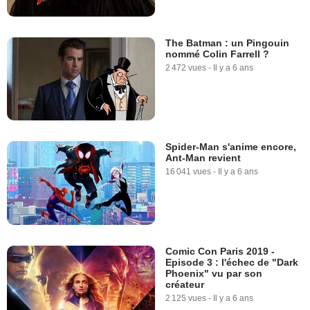
The Batman : un Pingouin
nommé Colin Farrell ?
2 472 vues
-
Il y a 6 ans
Spider-Man s'anime encore,
Ant-Man revient
16 041 vues
-
Il y a 6 ans
Comic Con Paris 2019 -
Episode 3 : l'échec de "Dark
Phoenix" vu par son
créateur
2 125 vues
-
Il y a 6 ans