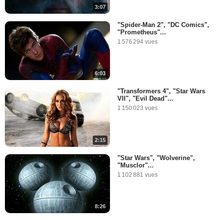
3:07
"Spider-Man 2", "DC Comics",
"Prometheus"...
1 576 294 vues
6:03
"Transformers 4", "Star Wars
VII", "Evil Dead"...
1 150 023 vues
2:15
"Star Wars", "Wolverine",
"Musclor"...
1 102 881 vues
8:26