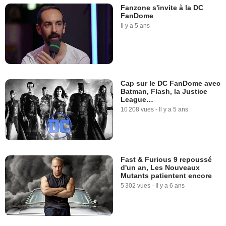
Fanzone s'invite à la DC
FanDome
Il y a 5 ans
Cap sur le DC FanDome avec
Batman, Flash, la Justice
League…
10 208 vues
-
Il y a 5 ans
Fast & Furious 9 repoussé
d'un an, Les Nouveaux
Mutants patientent encore
5 302 vues
-
Il y a 6 ans