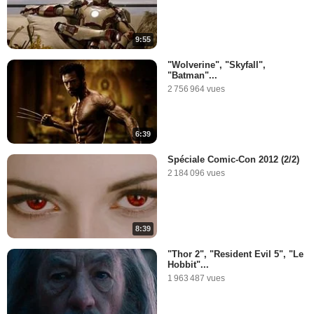
9:55
"Wolverine", "Skyfall",
"Batman"...
2 756 964 vues
6:39
Spéciale Comic-Con 2012 (2/2)
2 184 096 vues
8:39
"Thor 2", "Resident Evil 5", "Le
Hobbit"...
1 963 487 vues