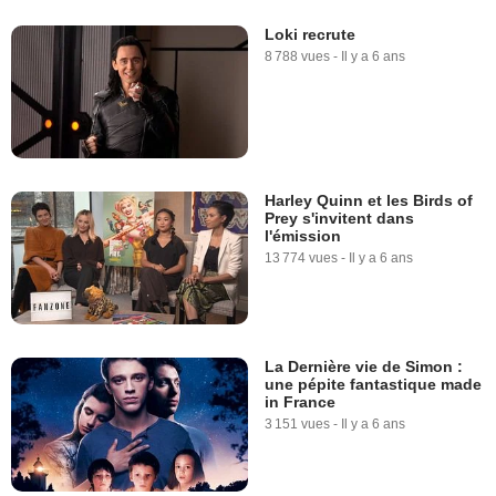
Loki recrute
8 788 vues
-
Il y a 6 ans
Harley Quinn et les Birds of
Prey s'invitent dans
l'émission
13 774 vues
-
Il y a 6 ans
La Dernière vie de Simon :
une pépite fantastique made
in France
3 151 vues
-
Il y a 6 ans