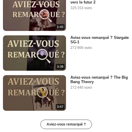
vers le futur 2
325 153 vues
1:43
Aviez-vous remarqué ? Stargate
SG-1
272 906 vues
3:39
Aviez-vous remarqué ? The Big
Bang Theory
272 440 vues
3:57
Aviez-vous remarqué ?