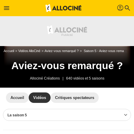
profil
menu
search
Accueil
Vidéos AlloCiné
Aviez-vous remarqué ?
Saison 5 - Aviez-vous remarqué ?
Aviez-vous remarqué ?
Allociné Créations
|
640 vidéos et 5 saisons
Accueil
Vidéos
Critiques spectateurs
La saison 5