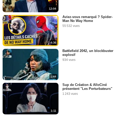
12:04
Aviez-vous remarqué ? Spider-
Man No Way Home
55 532 vues
4:36
Battlefield 2042, un blockbuster
explosif
934 vues
1:44
Sup de Création & AlloCiné
présentent "Les Perturbateurs"
1 243 vues
1:11