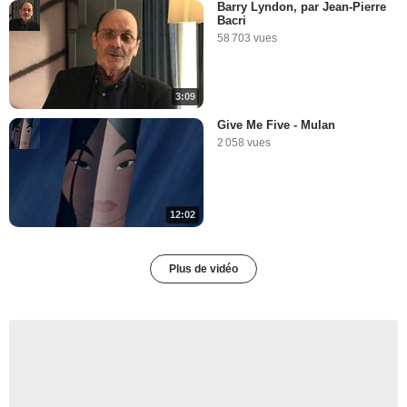
Barry Lyndon, par Jean-Pierre
Bacri
58 703 vues
3:09
Give Me Five - Mulan
2 058 vues
12:02
Plus de vidéo