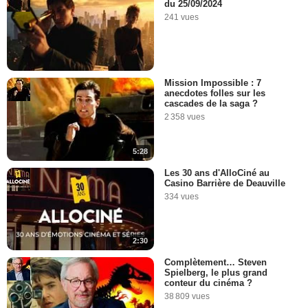
du 25/09/2024
241 vues
Mission Impossible : 7
anecdotes folles sur les
cascades de la saga ?
2 358 vues
5:28
Les 30 ans d'AlloCiné au
Casino Barrière de Deauville
334 vues
2:30
Complètement… Steven
Spielberg, le plus grand
conteur du cinéma ?
38 809 vues