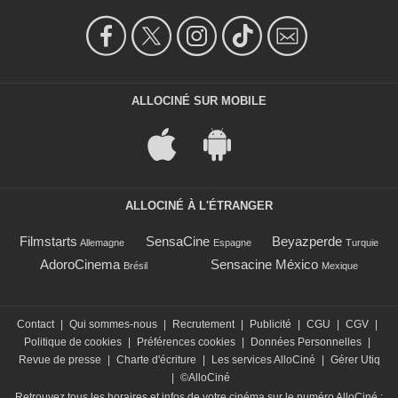
ALLOCINÉ SUR MOBILE
ALLOCINÉ À L'ÉTRANGER
Filmstarts
SensaCine
Beyazperde
Allemagne
Espagne
Turquie
AdoroCinema
Sensacine México
Brésil
Mexique
Contact
|
Qui sommes-nous
|
Recrutement
|
Publicité
|
CGU
|
CGV
|
Politique de cookies
|
Préférences cookies
|
Données Personnelles
|
Revue de presse
|
Charte d'écriture
|
Les services AlloCiné
|
Gérer Utiq
|
©AlloCiné
Retrouvez tous les horaires et infos de votre cinéma sur le numéro AlloCiné :