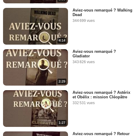
Aviez-vous remarqué ? Walking
Dead
344 699 vues
4:14
Aviez-vous remarqué ?
Gladiator
343 826 vues
2:29
Aviez-vous remarqué ? Astérix
et Obélix : mission Cléopâtre
332 531 vues
1:27
Aviez-vous remarqué ? Retour