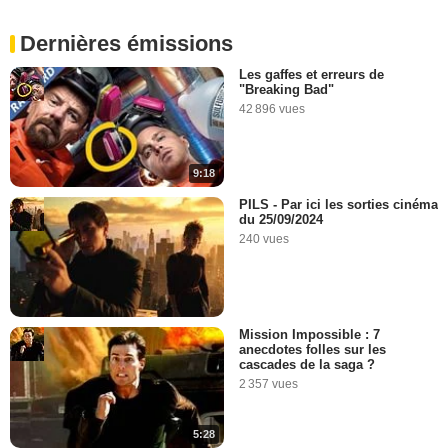
Dernières émissions
Les gaffes et erreurs de
"Breaking Bad"
42 896 vues
9:18
PILS - Par ici les sorties cinéma
du 25/09/2024
240 vues
Mission Impossible : 7
anecdotes folles sur les
cascades de la saga ?
2 357 vues
5:28