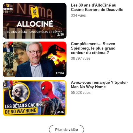
Les 30 ans d'AlloCiné au
Casino Barrière de Deauville
334 vues
2:30
Complètement… Steven
Spielberg, le plus grand
conteur du cinéma ?
38 797 vues
12:04
Aviez-vous remarqué ? Spider-
Man No Way Home
55 528 vues
4:36
Plus de vidéo