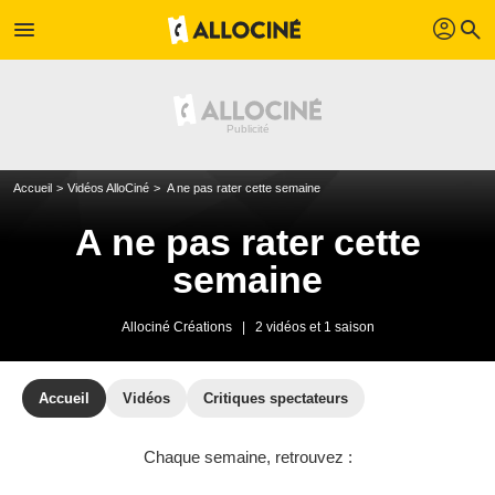
profil
menu
search
Accueil
Vidéos AlloCiné
A ne pas rater cette semaine
A ne pas rater cette
semaine
Allociné Créations
|
2 vidéos et 1 saison
Accueil
Vidéos
Critiques spectateurs
Chaque semaine, retrouvez :