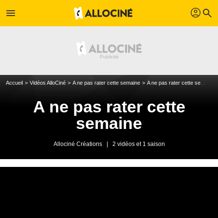
profil
menu
search
Accueil
Vidéos AlloCiné
A ne pas rater cette semaine
A ne pas rater cette semaine saison 1
A ne pas rater cette
semaine
Allociné Créations
|
2 vidéos et 1 saison