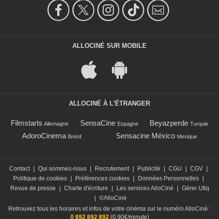
ALLOCINÉ SUR MOBILE
ALLOCINÉ À L'ÉTRANGER
Filmstarts
SensaCine
Beyazperde
Allemagne
Espagne
Turquie
AdoroCinema
Sensacine México
Brésil
Mexique
Contact
|
Qui sommes-nous
|
Recrutement
|
Publicité
|
CGU
|
CGV
|
Politique de cookies
|
Préférences cookies
|
Données Personnelles
|
Revue de presse
|
Charte d'écriture
|
Les services AlloCiné
|
Gérer Utiq
|
©AlloCiné
Retrouvez tous les horaires et infos de votre cinéma sur le numéro AlloCiné :
0 892 892 892
(0,90€/minute)