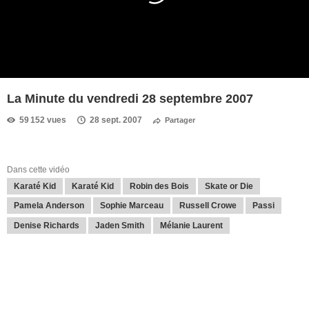
La Minute du vendredi 28 septembre 2007
59 152 vues
28 sept. 2007
Partager
Dans cette vidéo
Karaté Kid
Karaté Kid
Robin des Bois
Skate or Die
Pamela Anderson
Sophie Marceau
Russell Crowe
Passi
Denise Richards
Jaden Smith
Mélanie Laurent