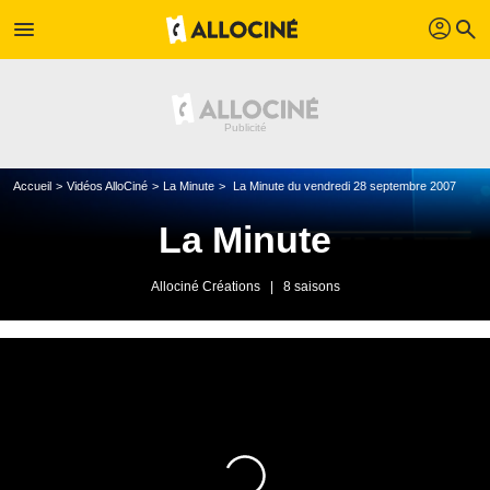
profil
menu
search
Accueil
Vidéos AlloCiné
La Minute
La Minute du vendredi 28 septembre 2007
La Minute
Allociné Créations
|
8 saisons