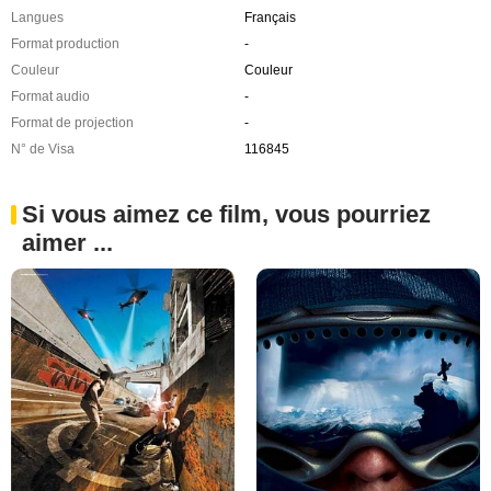
Langues
Français
Format production
-
Couleur
Couleur
Format audio
-
Format de projection
-
N° de Visa
116845
Si vous aimez ce film, vous pourriez
aimer ...