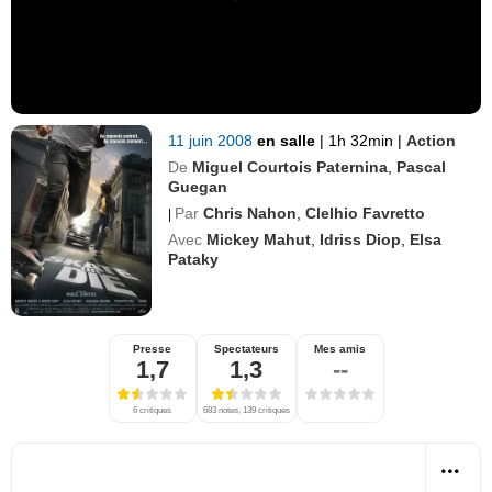
11 juin 2008
en salle
|
1h 32min
|
Action
De
Miguel Courtois Paternina
,
Pascal
Guegan
Par
Chris Nahon
,
Clelhio Favretto
|
Avec
Mickey Mahut
,
Idriss Diop
,
Elsa
Pataky
Presse
Spectateurs
Mes amis
1,7
1,3
--
6 critiques
683 notes, 139 critiques