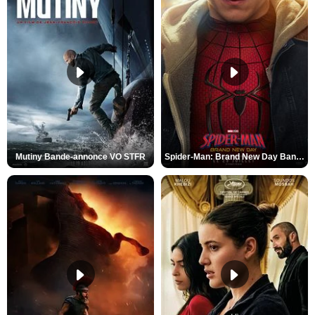
Mutiny Bande-annonce VO STFR
Spider-Man: Brand New Day Bande-annonce VO STFR