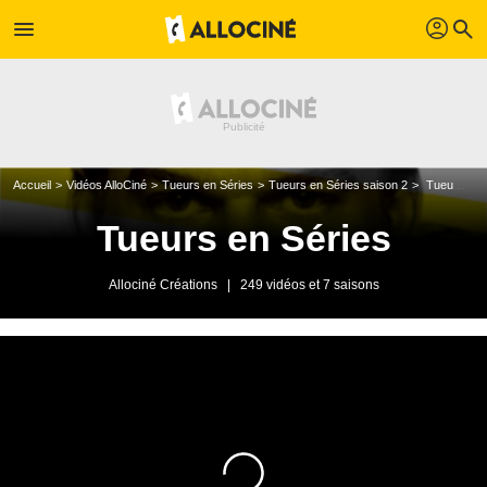
profil
menu
search
Accueil
Vidéos AlloCiné
Tueurs en Séries
Tueurs en Séries saison 2
Tueurs en séries - Vendredi 6 mars 2009
Tueurs en Séries
Allociné Créations
|
249 vidéos et 7 saisons