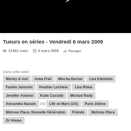
Tueurs en séries - Vendredi 6 mars 2009
33 861 vues
6 mars 2009
Partager
Dans cette vidéo
Marley & moi
Anna Friel
Mischa Barton
Lisa Edelstein
Famke Janssen
Heather Locklear
Lisa Rinna
Jennifer Aniston
Katie Cassidy
Michael Rady
Alexandra Naoum
Life on Mars (US)
Paris 16ème
Melrose Place, Nouvelle Génération
Friends
Melrose Place
Dr House