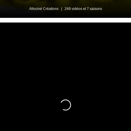
Allociné Créations
|
249 vidéos et 7 saisons