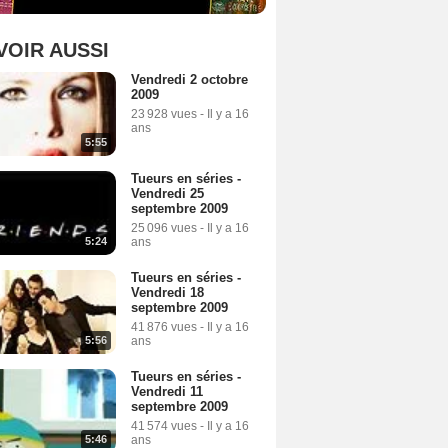
VOIR AUSSI
Vendredi 2 octobre
2009
23 928 vues
-
Il y a 16
ans
5:55
Tueurs en séries -
Vendredi 25
septembre 2009
25 096 vues
-
Il y a 16
5:24
ans
Tueurs en séries -
Vendredi 18
septembre 2009
41 876 vues
-
Il y a 16
5:56
ans
Tueurs en séries -
Vendredi 11
septembre 2009
41 574 vues
-
Il y a 16
5:46
ans