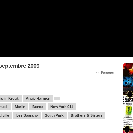
 septembre 2009
Partager
istin Kreuk
Angie Harmon
huck
Merlin
Bones
New York 911
lville
Les Soprano
South Park
Brothers & Sisters