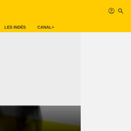
profil
search
LES INDÉS
CANAL+