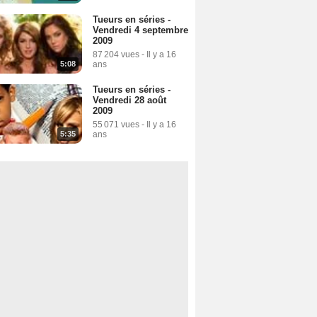
Tueurs en séries -
Vendredi 4 septembre
2009
87 204 vues
-
Il y a 16
5:08
ans
Tueurs en séries -
Vendredi 28 août
2009
55 071 vues
-
Il y a 16
5:35
ans