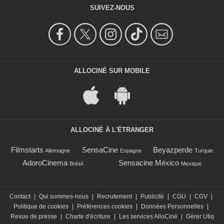
SUIVEZ-NOUS
ALLOCINÉ SUR MOBILE
ALLOCINÉ À L'ÉTRANGER
Filmstarts
SensaCine
Beyazperde
Allemagne
Espagne
Turquie
AdoroCinema
Sensacine México
Brésil
Mexique
Contact
|
Qui sommes-nous
|
Recrutement
|
Publicité
|
CGU
|
CGV
|
Politique de cookies
|
Préférences cookies
|
Données Personnelles
|
Revue de presse
|
Charte d'écriture
|
Les services AlloCiné
|
Gérer Utiq