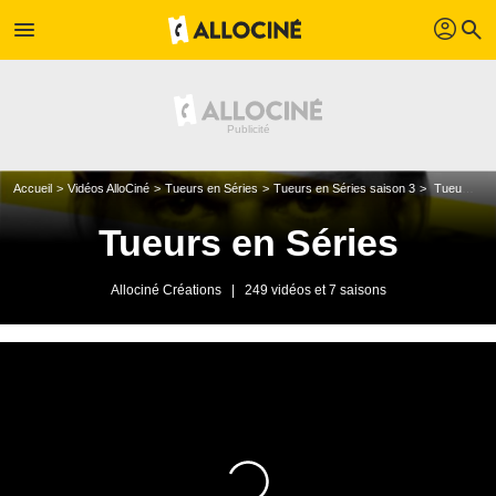
profil
menu
search
Accueil
Vidéos AlloCiné
Tueurs en Séries
Tueurs en Séries saison 3
Tueurs en séries - Vendredi 16 octobre 2009
Tueurs en Séries
Allociné Créations
|
249 vidéos et 7 saisons