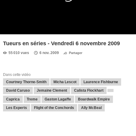
Tueurs en séries - Vendredi 6 novembre 2009
55 010 vues
6 nov. 2009
Partager
Dans cette vidéo
Courtney Thorne-Smith
Micha Lescot
Laurence Fishburne
David Caruso
Jemaine Clement
Calista Flockhart
Caprica
Treme
Gaston Lagaffe
Boardwalk Empire
Les Experts
Flight of the Conchords
Ally McBeal