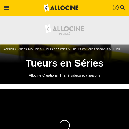
profil
menu
search
Accueil
Vidéos AlloCiné
Tueurs en Séries
Tueurs en Séries saison 3
Tueurs en séries - Vendredi 6 novembre 2009
Tueurs en Séries
Allociné Créations
|
249 vidéos et 7 saisons