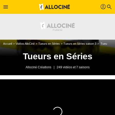
profil
menu
search
Accueil
Vidéos AlloCiné
Tueurs en Séries
Tueurs en Séries saison 3
Tueurs en séries - Vendredi 4 décembre 2009
Tueurs en Séries
Allociné Créations
|
249 vidéos et 7 saisons