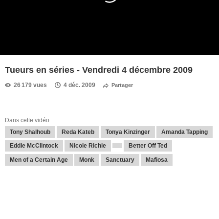
Tueurs en séries - Vendredi 4 décembre 2009
26 179 vues
4 déc. 2009
Partager
Dans cette vidéo
Tony Shalhoub
Reda Kateb
Tonya Kinzinger
Amanda Tapping
Eddie McClintock
Nicole Richie
Better Off Ted
Men of a Certain Age
Monk
Sanctuary
Mafiosa