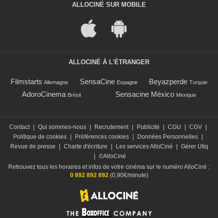
ALLOCINÉ SUR MOBILE
ALLOCINÉ À L'ÉTRANGER
Filmstarts
SensaCine
Beyazperde
Allemagne
Espagne
Turquie
AdoroCinema
Sensacine México
Brésil
Mexique
Contact
|
Qui sommes-nous
|
Recrutement
|
Publicité
|
CGU
|
CGV
|
Politique de cookies
|
Préférences cookies
|
Données Personnelles
|
Revue de presse
|
Charte d'écriture
|
Les services AlloCiné
|
Gérer Utiq
|
©AlloCiné
Retrouvez tous les horaires et infos de votre cinéma sur le numéro AlloCiné :
0 892 892 892
(0,90€/minute)