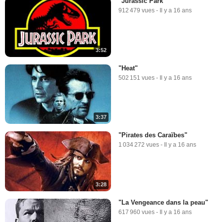
"Jurassic Park"
912 479 vues
-
Il y a 16 ans
3:52
"Heat"
502 151 vues
-
Il y a 16 ans
3:37
"Pirates des Caraïbes"
1 034 272 vues
-
Il y a 16 ans
3:28
"La Vengeance dans la peau"
617 960 vues
-
Il y a 16 ans