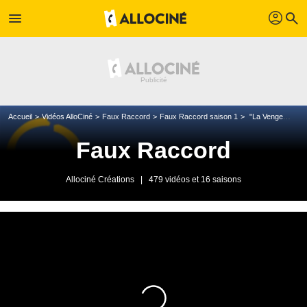
profil
menu
search
Accueil
Vidéos AlloCiné
Faux Raccord
Faux Raccord saison 1
"La Vengeance dans la peau"
Faux Raccord
Allociné Créations
|
479 vidéos et 16 saisons