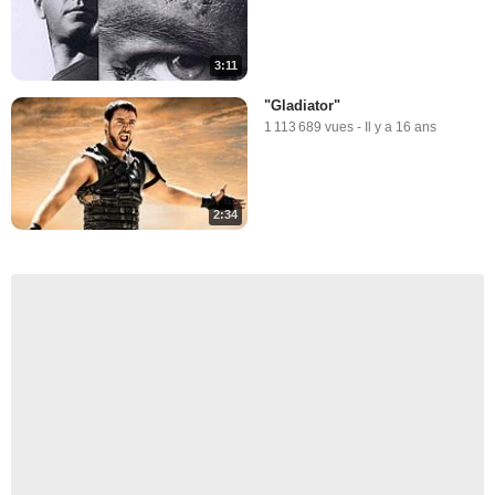
3:11
"Gladiator"
1 113 689 vues
-
Il y a 16 ans
2:34