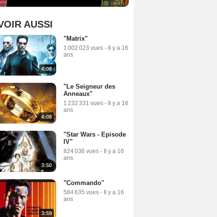
VOIR AUSSI
"Matrix"
1 002 023 vues
-
Il y a 16
ans
4:08
"Le Seigneur des
Anneaux"
1 232 331 vues
-
Il y a 16
ans
4:08
"Star Wars - Episode
IV"
824 036 vues
-
Il y a 16
ans
3:50
"Commando"
584 635 vues
-
Il y a 16
ans
3:59