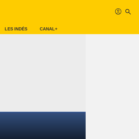
profil
search
LES INDÉS
CANAL+