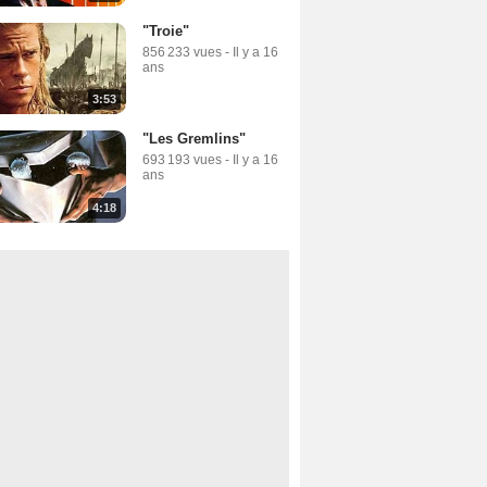
"Troie"
856 233 vues
-
Il y a 16
ans
3:53
"Les Gremlins"
693 193 vues
-
Il y a 16
ans
4:18