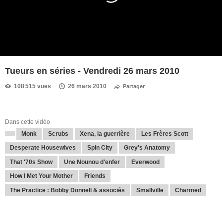
Tueurs en séries - Vendredi 26 mars 2010
108 515 vues
26 mars 2010
Partager
Dans cette vidéo
Monk
Scrubs
Xena, la guerrière
Les Frères Scott
Desperate Housewives
Spin City
Grey's Anatomy
That '70s Show
Une Nounou d'enfer
Everwood
How I Met Your Mother
Friends
The Practice : Bobby Donnell & associés
Smallville
Charmed