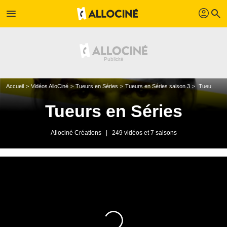
profil
menu
search
Accueil
Vidéos AlloCiné
Tueurs en Séries
Tueurs en Séries saison 3
Tueurs en séries - Vendredi 26 mars 2010
Tueurs en Séries
Allociné Créations
|
249 vidéos et 7 saisons