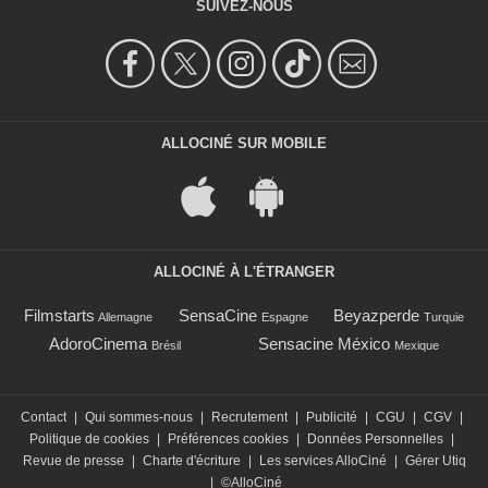
SUIVEZ-NOUS
ALLOCINÉ SUR MOBILE
ALLOCINÉ À L'ÉTRANGER
Filmstarts
SensaCine
Beyazperde
Allemagne
Espagne
Turquie
AdoroCinema
Sensacine México
Brésil
Mexique
Contact
|
Qui sommes-nous
|
Recrutement
|
Publicité
|
CGU
|
CGV
|
Politique de cookies
|
Préférences cookies
|
Données Personnelles
|
Revue de presse
|
Charte d'écriture
|
Les services AlloCiné
|
Gérer Utiq
|
©AlloCiné