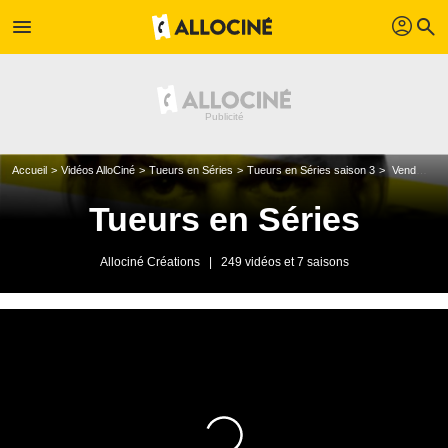
profil
menu
search
Accueil
Vidéos AlloCiné
Tueurs en Séries
Tueurs en Séries saison 3
Vendredi 18 juin 2010
Tueurs en Séries
Allociné Créations
|
249 vidéos et 7 saisons