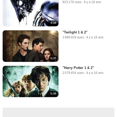
923 179 vues
-
Il y a 16 ans
4:34
"Twilight 1 & 2"
1 866 029 vues
-
Il y a 16 ans
5:37
"Harry Potter 1 & 2"
2 079 454 vues
-
Il y a 16 ans
5:39