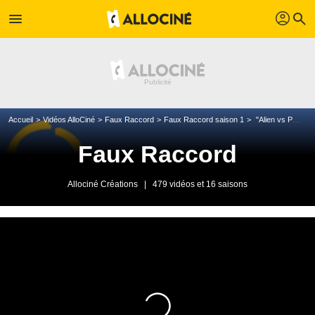
profil
menu
search
Accueil
Vidéos AlloCiné
Faux Raccord
Faux Raccord saison 1
"Alien vs Predator"
Faux Raccord
Allociné Créations
|
479 vidéos et 16 saisons