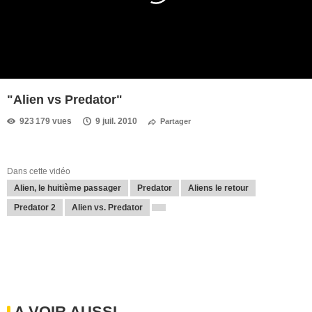
"Alien vs Predator"
923 179 vues
9 juil. 2010
Partager
Dans cette vidéo
Alien, le huitième passager
Predator
Aliens le retour
Predator 2
Alien vs. Predator
A VOIR AUSSI