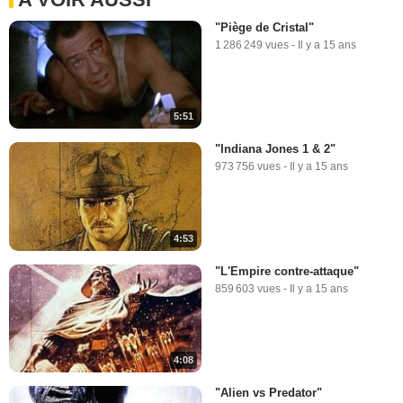
"Piège de Cristal"
1 286 249 vues
-
Il y a 15 ans
5:51
"Indiana Jones 1 & 2"
973 756 vues
-
Il y a 15 ans
4:53
"L'Empire contre-attaque"
859 603 vues
-
Il y a 15 ans
4:08
"Alien vs Predator"