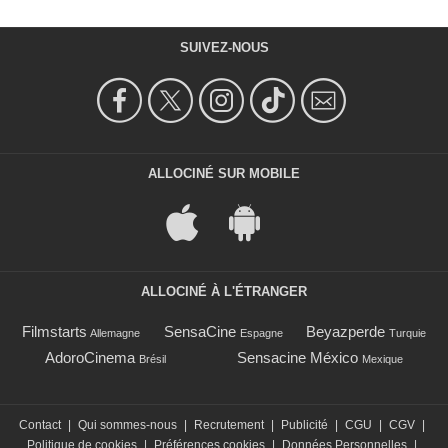
SUIVEZ-NOUS
ALLOCINÉ SUR MOBILE
ALLOCINÉ À L'ÉTRANGER
Filmstarts
SensaCine
Beyazperde
Allemagne
Espagne
Turquie
AdoroCinema
Sensacine México
Brésil
Mexique
Contact
|
Qui sommes-nous
|
Recrutement
|
Publicité
|
CGU
|
CGV
|
Politique de cookies
|
Préférences cookies
|
Données Personnelles
|