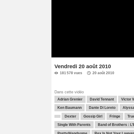
Vendredi 20 août 2010
181 578 vues
20 août 2010
Dans cette vidéo
Adrian Grenier
David Tennant
Victor 
Ken Baumann
Dante Di Loreto
Alyssa
Dexter
Gossip Girl
Fringe
Tru
Single With Parents
Band of Brothers : L’
Pretty/Handsome
Rex Is Not Your Lawye