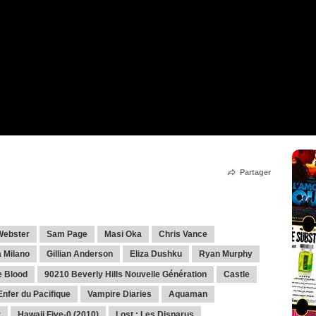
Partager
Webster
Sam Page
Masi Oka
Chris Vance
 Milano
Gillian Anderson
Eliza Dushku
Ryan Murphy
e Blood
90210 Beverly Hills Nouvelle Génération
Castle
Enfer du Pacifique
Vampire Diaries
Aquaman
r
Hawaii Five-0 (2010)
Lost : Les Disparus