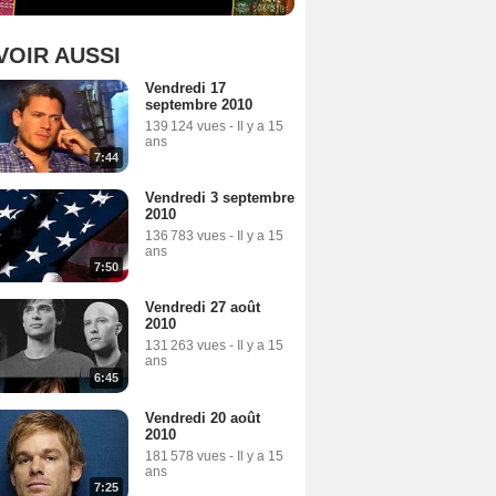
VOIR AUSSI
Vendredi 17
septembre 2010
139 124 vues
-
Il y a 15
ans
7:44
Vendredi 3 septembre
2010
136 783 vues
-
Il y a 15
ans
7:50
Vendredi 27 août
2010
131 263 vues
-
Il y a 15
ans
6:45
Vendredi 20 août
2010
181 578 vues
-
Il y a 15
ans
7:25