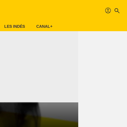
profil
search
LES INDÉS
CANAL+