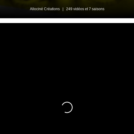
Allociné Créations
|
249 vidéos et 7 saisons