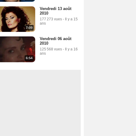
Vendredi 13 août
2010
177 273 vues
-
Il y a 15
ans
7:09
Vendredi 06 août
2010
125 568 vues
-
Il y a 16
ans
6:54