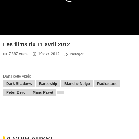
Les films du 11 avril 2012
7 387 vues
19 avr. 2012
Partager
Dans cette vidéo
Dark Shadows
Battleship
Blanche Neige
Radiostars
Peter Berg
Manu Payet
A VOIR AUSSI