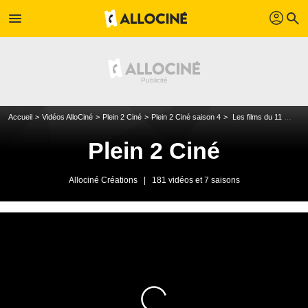
profil
menu
search
Accueil
Vidéos AlloCiné
Plein 2 Ciné
Plein 2 Ciné saison 4
Les films du 11 avril 2012
Plein 2 Ciné
Allociné Créations
|
181 vidéos et 7 saisons