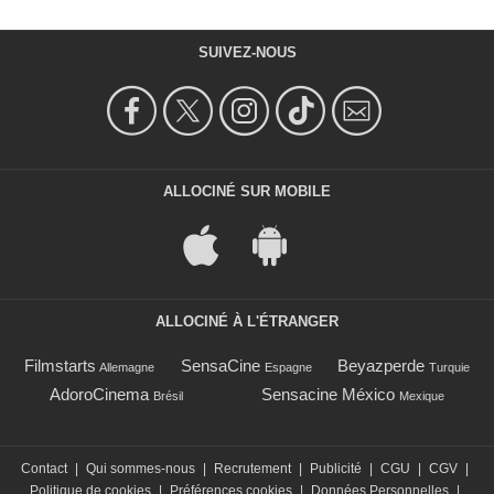
SUIVEZ-NOUS
ALLOCINÉ SUR MOBILE
ALLOCINÉ À L'ÉTRANGER
Filmstarts
SensaCine
Beyazperde
Allemagne
Espagne
Turquie
AdoroCinema
Sensacine México
Brésil
Mexique
Contact
|
Qui sommes-nous
|
Recrutement
|
Publicité
|
CGU
|
CGV
|
Politique de cookies
|
Préférences cookies
|
Données Personnelles
|