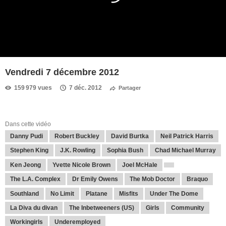
Vendredi 7 décembre 2012
159 979 vues
7 déc. 2012
Partager
Dans cette vidéo
Danny Pudi
Robert Buckley
David Burtka
Neil Patrick Harris
Stephen King
J.K. Rowling
Sophia Bush
Chad Michael Murray
Ken Jeong
Yvette Nicole Brown
Joel McHale
The L.A. Complex
Dr Emily Owens
The Mob Doctor
Braquo
Southland
No Limit
Platane
Misfits
Under The Dome
La Diva du divan
The Inbetweeners (US)
Girls
Community
Workingirls
Underemployed