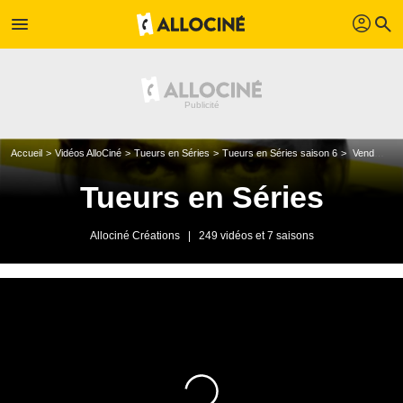
profil
menu
search
Accueil
Vidéos AlloCiné
Tueurs en Séries
Tueurs en Séries saison 6
Vendredi 7 décembre 2012
Tueurs en Séries
Allociné Créations
|
249 vidéos et 7 saisons