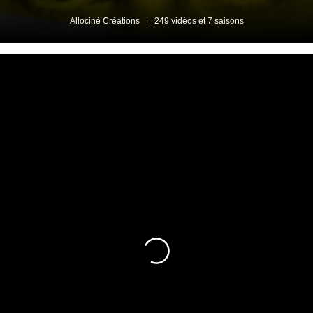
Allociné Créations
|
249 vidéos et 7 saisons