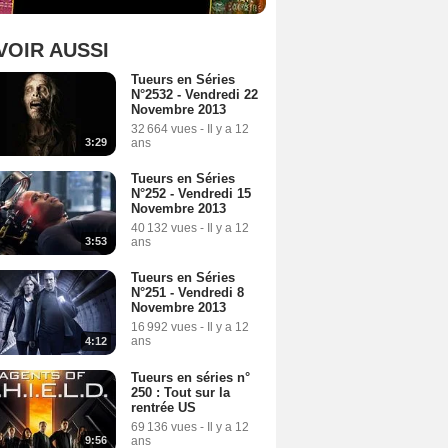
VOIR AUSSI
Tueurs en Séries
N°2532 - Vendredi 22
Novembre 2013
32 664 vues
-
Il y a 12
ans
3:29
Tueurs en Séries
N°252 - Vendredi 15
Novembre 2013
40 132 vues
-
Il y a 12
ans
3:53
Tueurs en Séries
N°251 - Vendredi 8
Novembre 2013
16 992 vues
-
Il y a 12
ans
4:12
Tueurs en séries n°
250 : Tout sur la
rentrée US
69 136 vues
-
Il y a 12
ans
9:56