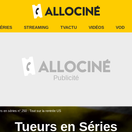
ÉRIES
STREAMING
TVACTU
VIDÉOS
VOD
s en séries n° 250 : Tout sur la rentrée US
Tueurs en Séries