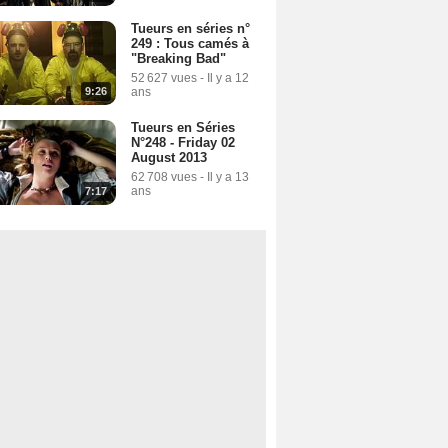
Tueurs en séries n°
249 : Tous camés à
"Breaking Bad"
52 627 vues
-
Il y a 12
ans
9:26
Tueurs en Séries
N°248 - Friday 02
August 2013
62 708 vues
-
Il y a 13
ans
7:17