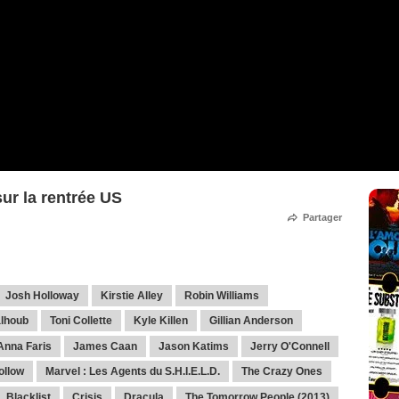
sur la rentrée US
Partager
Josh Holloway
Kirstie Alley
Robin Williams
alhoub
Toni Collette
Kyle Killen
Gillian Anderson
Anna Faris
James Caan
Jason Katims
Jerry O'Connell
ollow
Marvel : Les Agents du S.H.I.E.L.D.
The Crazy Ones
Blacklist
Crisis
Dracula
The Tomorrow People (2013)