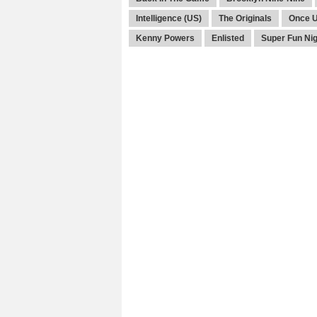
Intelligence (US)
The Originals
Once U
Kenny Powers
Enlisted
Super Fun Nig