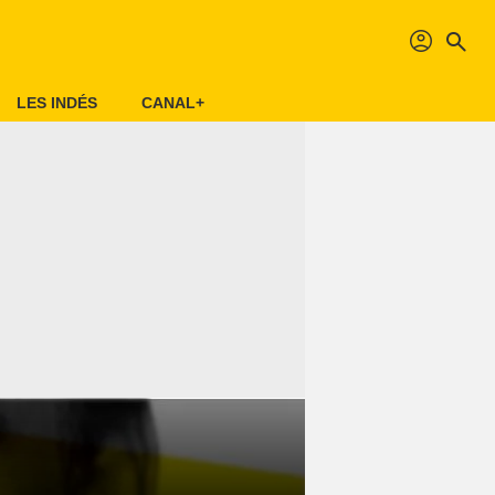
profil
search
LES INDÉS
CANAL+