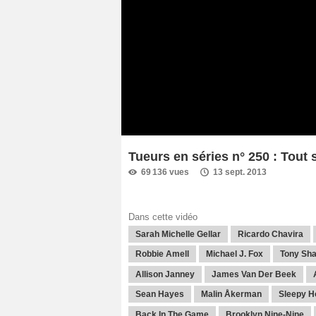
Tueurs en séries n° 250 : Tout 
69 136 vues
13 sept. 2013
Dans cette vidéo
Sarah Michelle Gellar
Ricardo Chavira
Robbie Amell
Michael J. Fox
Tony Sh
Allison Janney
James Van Der Beek
Sean Hayes
Malin Åkerman
Sleepy H
Back In The Game
Brooklyn Nine-Nine