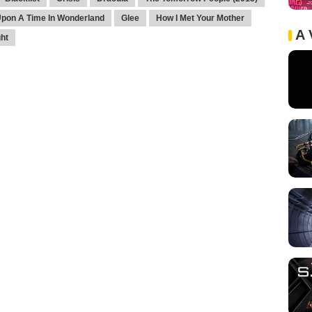
pon A Time In Wonderland
Glee
How I Met Your Mother
A 
ht