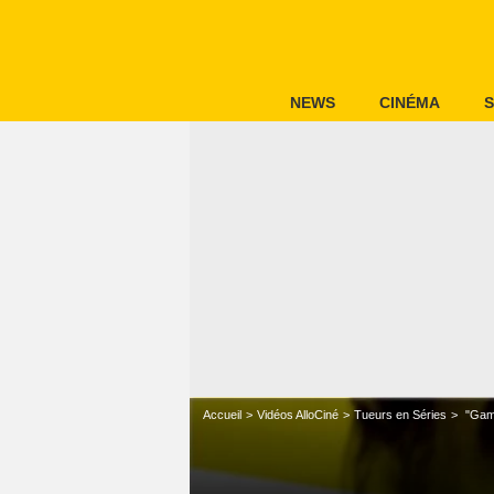
NEWS
CINÉMA
S
Accueil
Vidéos AlloCiné
Tueurs en Séries
"Game 