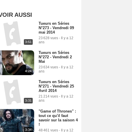
VOIR AUSSI
Tueurs en Séries
N°273 - Vendredi 09
mai 2014
23 628 vues
-
Il y a 12
ans
3:51
Tueurs en Séries
N°272 - Vendredi 2
Mai
23 634 vues
-
Il y a 12
ans
4:24
Tueurs en Séries
N°271 - Vendredi 25
Avril 2014
21 214 vues
-
Il y a 12
ans
3:31
"Game of Thrones" :
tout ce qu'il faut
savoir sur la saison 4
!
3:34
48 461 vues
-
Il y a 12