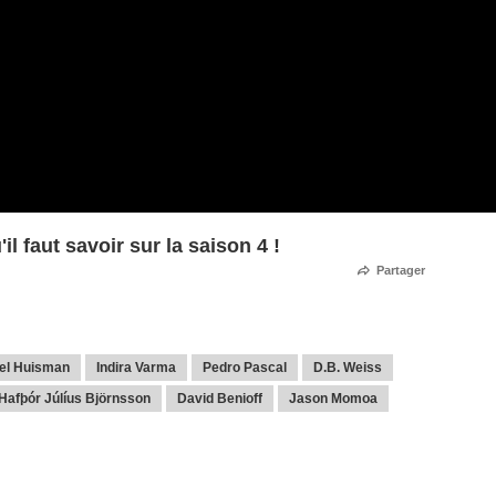
l faut savoir sur la saison 4 !
Partager
iel Huisman
Indira Varma
Pedro Pascal
D.B. Weiss
Hafþór Júlíus Björnsson
David Benioff
Jason Momoa