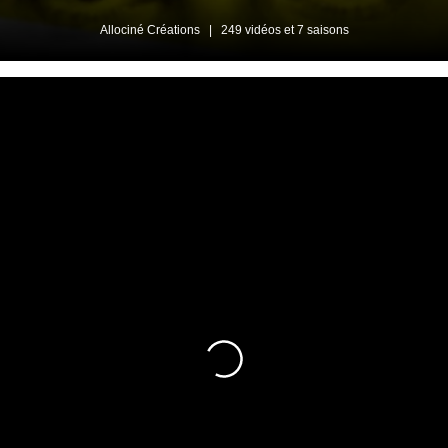
Allociné Créations
|
249 vidéos et 7 saisons