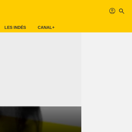
profil
search
LES INDÉS
CANAL+