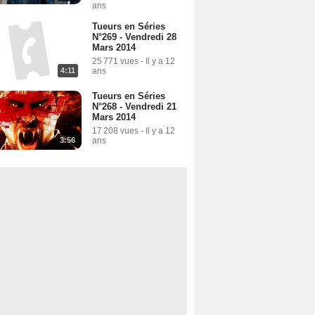
ans
Tueurs en Séries
N°269 - Vendredi 28
Mars 2014
25 771 vues
-
Il y a 12
ans
4:11
Tueurs en Séries
N°268 - Vendredi 21
Mars 2014
17 208 vues
-
Il y a 12
ans
3:56