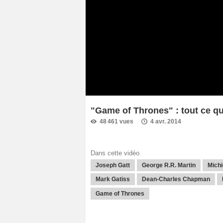
"Game of Thrones" : tout ce qu'i
48 461 vues
4 avr. 2014
Dans cette vidéo
Joseph Gatt
George R.R. Martin
Mich
Mark Gatiss
Dean-Charles Chapman
Game of Thrones