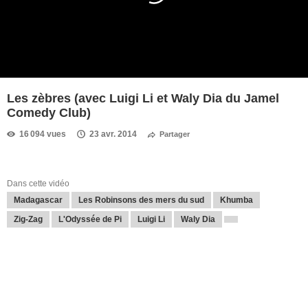
Les zèbres (avec Luigi Li et Waly Dia du Jamel
Comedy Club)
16 094 vues
23 avr. 2014
Partager
Dans cette vidéo
Madagascar
Les Robinsons des mers du sud
Khumba
Zig-Zag
L'Odyssée de Pi
Luigi Li
Waly Dia