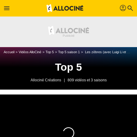
profil
menu
search
Accueil
Vidéos AlloCiné
Top 5
Top 5 saison 1
Les zèbres (avec Luigi Li et Waly Dia du Jamel Comedy Club)
Top 5
Allociné Créations
|
809 vidéos et 3 saisons