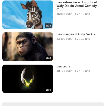
Les zèbres (avec Luigi Li et
Waly Dia du Jamel Comedy
Club)
16 094 vues
-
Il y a 12 ans
2:18
Les visages d'Andy Serkis
33 400 vues
-
Il y a 12 ans
2:32
Les œufs
40 127 vues
-
Il y a 12 ans
2:03