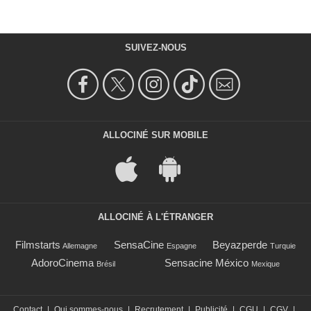
SUIVEZ-NOUS
ALLOCINÉ SUR MOBILE
ALLOCINÉ À L'ÉTRANGER
Filmstarts
SensaCine
Beyazperde
Allemagne
Espagne
Turquie
AdoroCinema
Sensacine México
Brésil
Mexique
Contact
|
Qui sommes-nous
|
Recrutement
|
Publicité
|
CGU
|
CGV
|