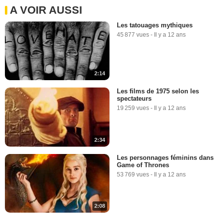
A VOIR AUSSI
Les tatouages mythiques
45 877 vues
-
Il y a 12 ans
2:14
Les films de 1975 selon les
spectateurs
19 259 vues
-
Il y a 12 ans
2:34
Les personnages féminins dans
Game of Thrones
53 769 vues
-
Il y a 12 ans
2:08