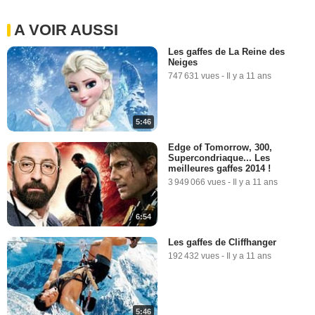
A VOIR AUSSI
Les gaffes de La Reine des
Neiges
747 631 vues
-
Il y a 11 ans
5:46
Edge of Tomorrow, 300,
Supercondriaque... Les
meilleures gaffes 2014 !
3 949 066 vues
-
Il y a 11 ans
6:54
Les gaffes de Cliffhanger
192 432 vues
-
Il y a 11 ans
5:46