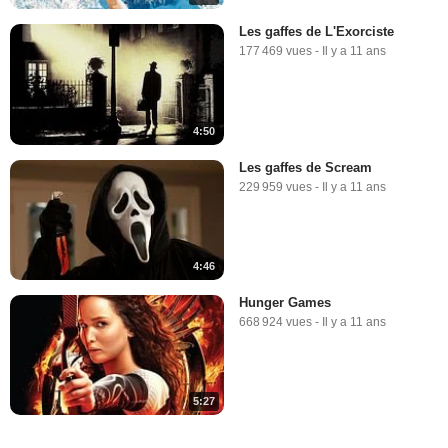
Les gaffes de L'Exorciste
177 469 vues
-
Il y a 11 ans
4:50
Les gaffes de Scream
229 959 vues
-
Il y a 11 ans
4:46
Hunger Games
668 924 vues
-
Il y a 11 ans
5:27