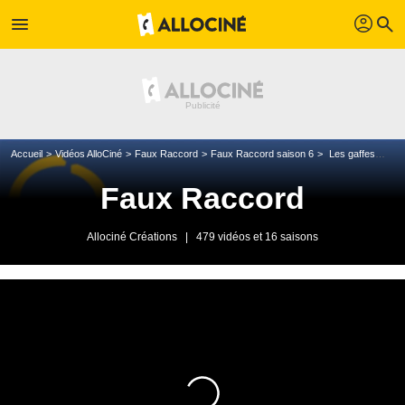
profil
menu
search
Accueil
Vidéos AlloCiné
Faux Raccord
Faux Raccord saison 6
Les gaffes de L'Exorciste
Faux Raccord
Allociné Créations
|
479 vidéos et 16 saisons