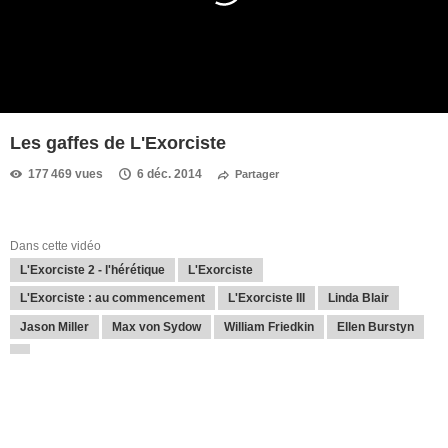
Les gaffes de L'Exorciste
177 469 vues
6 déc. 2014
Partager
Dans cette vidéo
L'Exorciste 2 - l'hérétique
L'Exorciste
L'Exorciste : au commencement
L'Exorciste III
Linda Blair
Jason Miller
Max von Sydow
William Friedkin
Ellen Burstyn