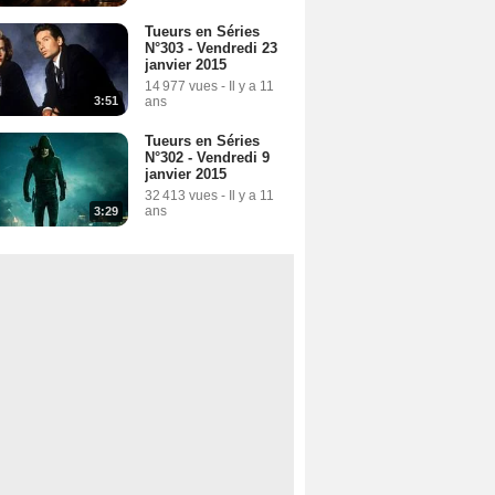
Tueurs en Séries
N°303 - Vendredi 23
janvier 2015
14 977 vues
-
Il y a 11
ans
3:51
Tueurs en Séries
N°302 - Vendredi 9
janvier 2015
32 413 vues
-
Il y a 11
ans
3:29