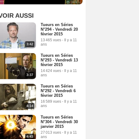
VOIR AUSSI
Tueurs en Séries
N°294 - Vendredi 20
février 2015
13 465 vues
-
Il y a 11
ans
3:42
Tueurs en Séries
N°293 - Vendredi 13
février 2015
14 424 vues
-
Il y a 11
ans
3:37
Tueurs en Séries
N°292 - Vendredi 6
février 2015
16 589 vues
-
Il y a 11
ans
4:14
Tueurs en Séries
N°304 - Vendredi 30
janvier 2015
27 013 vues
-
Il y a 11
ans
4:43