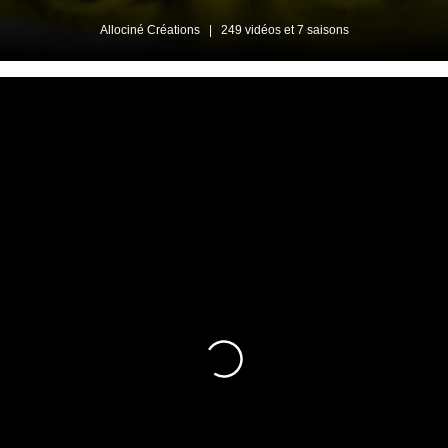
Allociné Créations
|
249 vidéos et 7 saisons