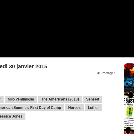
edi 30 janvier 2015
Partager
y
Milo Ventimiglia
The Americans (2013)
Sense8
merican Summer: First Day of Camp
Heroes
Luther
Jessica Jones