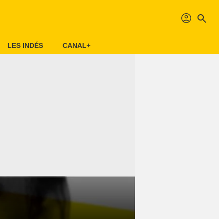
profil
search
LES INDÉS
CANAL+