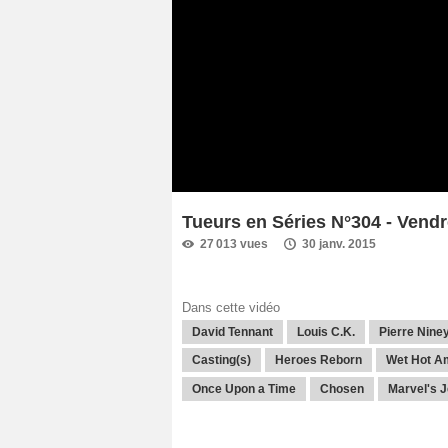
Tueurs en Séries N°304 - Vendr
27 013 vues
30 janv. 2015
Dans cette vidéo
David Tennant
Louis C.K.
Pierre Nine
Casting(s)
Heroes Reborn
Wet Hot A
Once Upon a Time
Chosen
Marvel's 