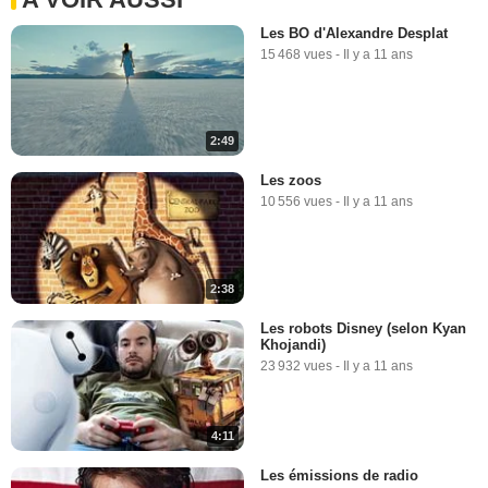
Les BO d'Alexandre Desplat
15 468 vues
-
Il y a 11 ans
2:49
Les zoos
10 556 vues
-
Il y a 11 ans
2:38
Les robots Disney (selon Kyan
Khojandi)
23 932 vues
-
Il y a 11 ans
4:11
Les émissions de radio