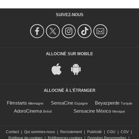
SUIVEZ-NOUS
ALLOCINÉ SUR MOBILE
ALLOCINÉ À L'ÉTRANGER
Filmstarts
SensaCine
Beyazperde
Allemagne
Espagne
Turquie
AdoroCinema
Sensacine México
Brésil
Mexique
Contact
|
Qui sommes-nous
|
Recrutement
|
Publicité
|
CGU
|
CGV
|
Politique de cookies
|
Préférences cookies
|
Données Personnelles
|