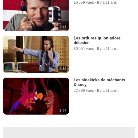
16 559 vues
-
Il y a 11 ans
2:47
Les ordures qu'on adore
détester
30 951 vues
-
Il y a 11 ans
2:32
Les sidekicks de méchants
Disney
22 786 vues
-
Il y a 11 ans
2:37