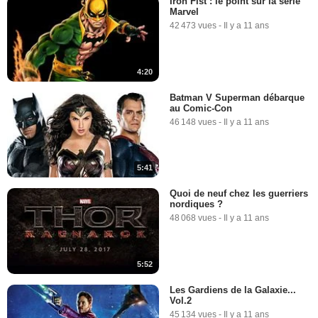
Iron Fist : le point sur la série
Marvel
42 473 vues
-
Il y a 11 ans
4:20
Batman V Superman débarque
au Comic-Con
46 148 vues
-
Il y a 11 ans
5:41
Quoi de neuf chez les guerriers
nordiques ?
48 068 vues
-
Il y a 11 ans
5:52
Les Gardiens de la Galaxie...
Vol.2
45 134 vues
-
Il y a 11 ans