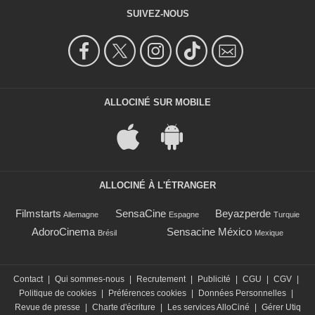
SUIVEZ-NOUS
ALLOCINÉ SUR MOBILE
ALLOCINÉ À L'ÉTRANGER
Filmstarts
SensaCine
Beyazperde
Allemagne
Espagne
Turquie
AdoroCinema
Sensacine México
Brésil
Mexique
Contact
|
Qui sommes-nous
|
Recrutement
|
Publicité
|
CGU
|
CGV
|
Politique de cookies
|
Préférences cookies
|
Données Personnelles
|
Revue de presse
|
Charte d'écriture
|
Les services AlloCiné
|
Gérer Utiq