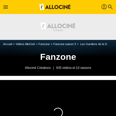
profil
menu
search
Accueil
Vidéos AlloCiné
Fanzone
Fanzone saison 3
Les Gardiens de la Galaxie... Vol.2
Fanzone
Allociné Créations
|
935 vidéos et 10 saisons