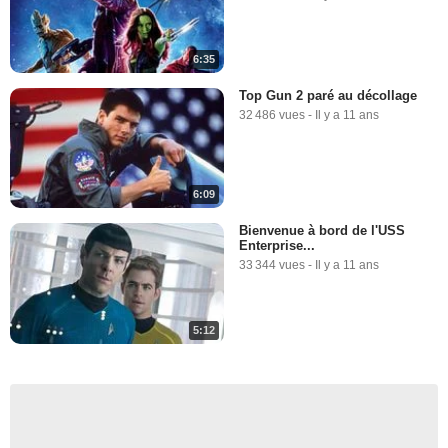
6:35
Top Gun 2 paré au décollage
32 486 vues
-
Il y a 11 ans
6:09
Bienvenue à bord de l'USS
Enterprise...
33 344 vues
-
Il y a 11 ans
5:12