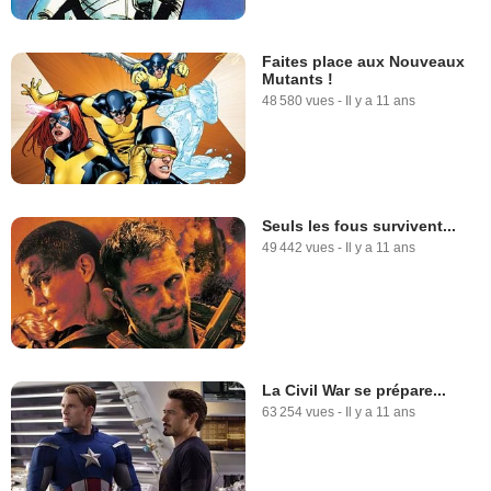
Faites place aux Nouveaux
Mutants !
48 580 vues
-
Il y a 11 ans
Seuls les fous survivent...
49 442 vues
-
Il y a 11 ans
La Civil War se prépare...
63 254 vues
-
Il y a 11 ans