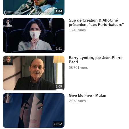
1:44
Sup de Création & AlloCiné
présentent "Les Perturbateurs"
1 243 vues
1:11
Barry Lyndon, par Jean-Pierre
Bacri
58 701 vues
3:09
Give Me Five - Mulan
2 058 vues
12:02