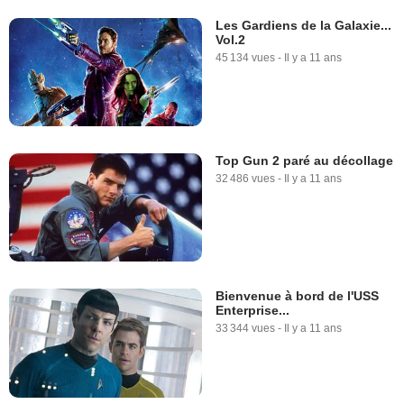
Les Gardiens de la Galaxie...
Vol.2
45 134 vues
-
Il y a 11 ans
Top Gun 2 paré au décollage
32 486 vues
-
Il y a 11 ans
Bienvenue à bord de l'USS
Enterprise...
33 344 vues
-
Il y a 11 ans