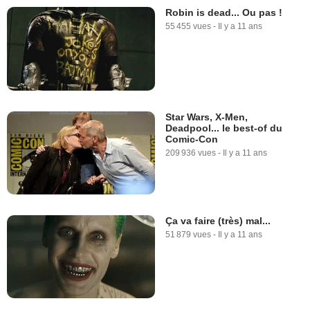
Robin is dead... Ou pas !
55 455 vues
-
Il y a 11 ans
Star Wars, X-Men,
Deadpool... le best-of du
Comic-Con
209 936 vues
-
Il y a 11 ans
Ça va faire (très) mal...
51 879 vues
-
Il y a 11 ans