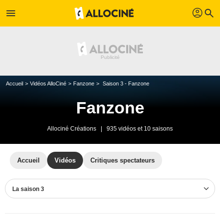
profil
menu
search
Accueil
Vidéos AlloCiné
Fanzone
Saison 3 - Fanzone
Fanzone
Allociné Créations
|
935 vidéos et 10 saisons
Accueil
Vidéos
Critiques spectateurs
La saison 3