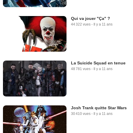
Qui va jouer "Ça" ?
44 322 vues
-
Il y a 11 ans
La Suicide Squad en tenue
48 781 vues
-
Il y a 11 ans
Josh Trank quitte Star Wars
30 410 vues
-
Il y a 11 ans