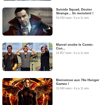
Suicide Squad, Doctor
Strange... Ils recrutent !
54 250 vues
-
Il y a 11 ans
Marvel snobe le Comic-
Con...
31 957 vues
-
Il y a 11 ans
Bienvenue aux 76e Hunger
Games !
31 040 vues
-
Il y a 11 ans