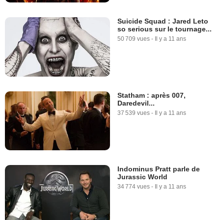
Suicide Squad : Jared Leto
so serious sur le tournage...
50 709 vues
-
Il y a 11 ans
Statham : après 007,
Daredevil...
37 539 vues
-
Il y a 11 ans
Indominus Pratt parle de
Jurassic World
34 774 vues
-
Il y a 11 ans