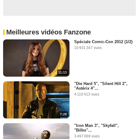
Meilleures vidéos Fanzone
Spéciale Comic-Con 2012 (1/2)
10 931 347 vues
11:13
"Die Hard 5", "Silent Hill 2",
"Astérix 4"...
4 110 413 vues
7:28
"Iron Man 3", "Skyfall",
"Bilbo"...
3 497 069 vues