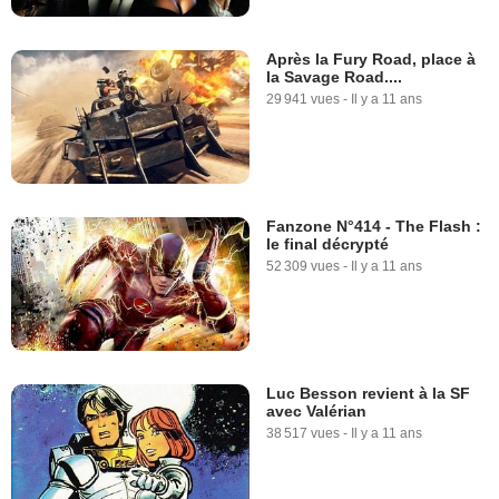
Après la Fury Road, place à
la Savage Road....
29 941 vues
-
Il y a 11 ans
Fanzone N°414 - The Flash :
le final décrypté
52 309 vues
-
Il y a 11 ans
Luc Besson revient à la SF
avec Valérian
38 517 vues
-
Il y a 11 ans