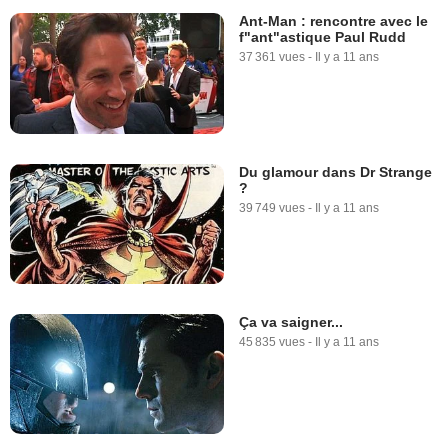
Ant-Man : rencontre avec le
f"ant"astique Paul Rudd
37 361 vues
-
Il y a 11 ans
Du glamour dans Dr Strange
?
39 749 vues
-
Il y a 11 ans
Ça va saigner...
45 835 vues
-
Il y a 11 ans