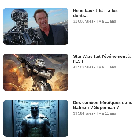
He is back ! Et il a les
dents...
32 606 vues
-
Il y a 11 ans
Star Wars fait l'événement à
l'E3 !
42 503 vues
-
Il y a 11 ans
Des caméos héroïques dans
Batman V Superman ?
39 584 vues
-
Il y a 11 ans