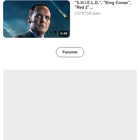
"S.H.I.E.L.D.", "King Conan",
"Red 2"...
1 079 718 vues
5:48
Fanzone