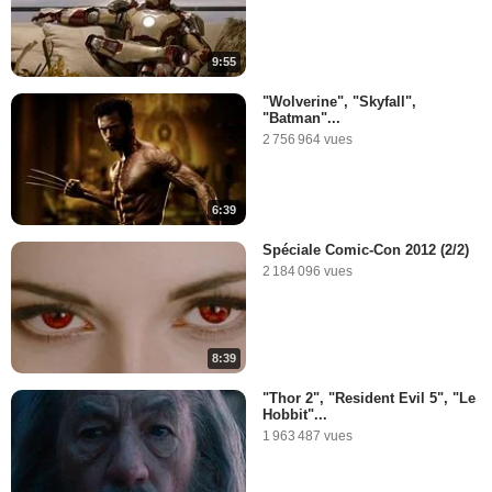
9:55
"Wolverine", "Skyfall",
"Batman"...
2 756 964 vues
6:39
Spéciale Comic-Con 2012 (2/2)
2 184 096 vues
8:39
"Thor 2", "Resident Evil 5", "Le
Hobbit"...
1 963 487 vues