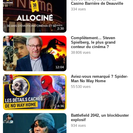
Casino Barrière de Deauville
334 vues
2:30
Complètement… Steven
Spielberg, le plus grand
conteur du cinéma ?
38 806 vues
12:04
Aviez-vous remarqué ? Spider-
Man No Way Home
55 530 vues
4:36
Battlefield 2042, un blockbuster
explosif
934 vues