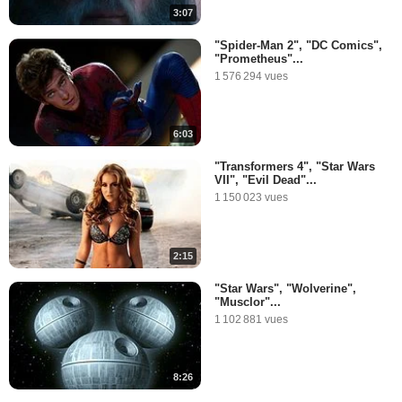
3:07
"Spider-Man 2", "DC Comics",
"Prometheus"...
1 576 294 vues
6:03
"Transformers 4", "Star Wars
VII", "Evil Dead"...
1 150 023 vues
2:15
"Star Wars", "Wolverine",
"Musclor"...
1 102 881 vues
8:26