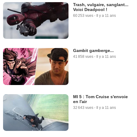
Trash, vulgaire, sanglant...
Voici Deadpool !
60 253 vues
-
Il y a 11 ans
Gambit gamberge...
41 858 vues
-
Il y a 11 ans
MI 5 : Tom Cruise s'envoie
en l'air
32 643 vues
-
Il y a 11 ans