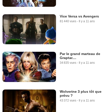
Vice Versa vs Avengers
81 440 vues
-
Il y a 11 ans
Par le grand marteau de
Graptar....
34 835 vues
-
Il y a 11 ans
Wolverine 3 plus tôt que
prévu ?
43 372 vues
-
Il y a 11 ans