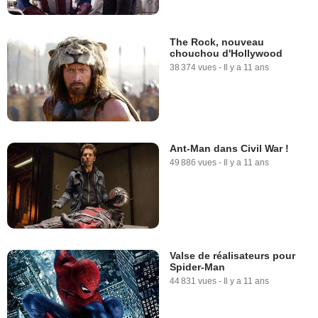
The Rock, nouveau
chouchou d'Hollywood
38 374 vues
-
Il y a 11 ans
Ant-Man dans Civil War !
49 886 vues
-
Il y a 11 ans
Valse de réalisateurs pour
Spider-Man
44 831 vues
-
Il y a 11 ans