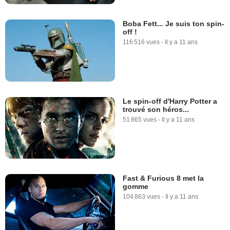
Boba Fett... Je suis ton spin-
off !
116 516 vues
-
Il y a 11 ans
Le spin-off d'Harry Potter a
trouvé son héros...
51 865 vues
-
Il y a 11 ans
Fast & Furious 8 met la
gomme
104 863 vues
-
Il y a 11 ans