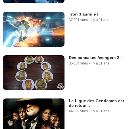
Tron 3 annulé !
37 301 vues
-
Il y a 11 ans
Des pancakes Avengers 2 !
35 034 vues
-
Il y a 11 ans
La Ligue des Gentlemen est
de retour...
44 829 vues
-
Il y a 11 ans