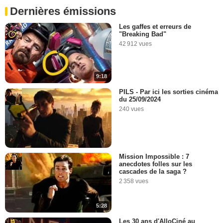
Dernières émissions
Les gaffes et erreurs de
"Breaking Bad"
42 912 vues
9:18
PILS - Par ici les sorties cinéma
du 25/09/2024
240 vues
Mission Impossible : 7
anecdotes folles sur les
cascades de la saga ?
2 358 vues
5:28
Les 30 ans d'AlloCiné au