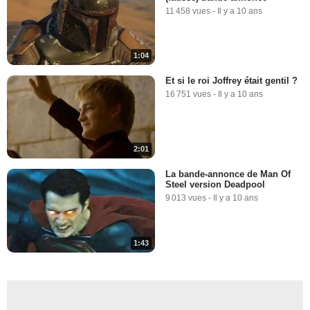
11 458 vues
-
Il y a 10 ans
1:04
Et si le roi Joffrey était gentil ?
16 751 vues
-
Il y a 10 ans
2:01
La bande-annonce de Man Of
Steel version Deadpool
9 013 vues
-
Il y a 10 ans
1:43