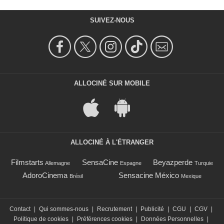
SUIVEZ-NOUS
ALLOCINÉ SUR MOBILE
ALLOCINÉ À L'ÉTRANGER
Filmstarts
SensaCine
Beyazperde
Allemagne
Espagne
Turquie
AdoroCinema
Sensacine México
Brésil
Mexique
Contact
|
Qui sommes-nous
|
Recrutement
|
Publicité
|
CGU
|
CGV
|
Politique de cookies
|
Préférences cookies
|
Données Personnelles
|