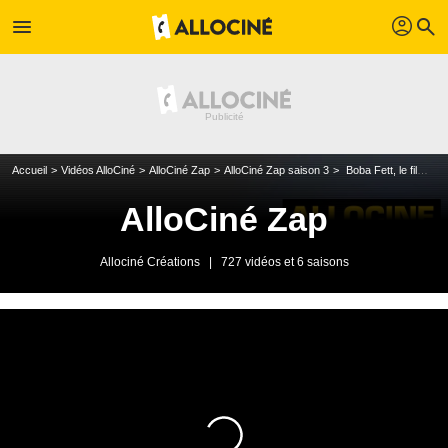
profil
menu
search
Accueil
Vidéos AlloCiné
AlloCiné Zap
AlloCiné Zap saison 3
Boba Fett, le film : la première (fausse) bande-annonce
AlloCiné Zap
Allociné Créations
|
727 vidéos et 6 saisons