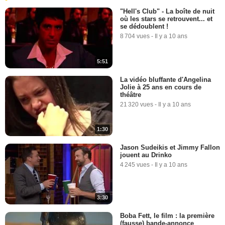
"Hell's Club" - La boîte de nuit
où les stars se retrouvent... et
se dédoublent !
8 704 vues
-
Il y a 10 ans
5:51
La vidéo bluffante d'Angelina
Jolie à 25 ans en cours de
théâtre
21 320 vues
-
Il y a 10 ans
1:30
Jason Sudeikis et Jimmy Fallon
jouent au Drinko
4 245 vues
-
Il y a 10 ans
3:30
Boba Fett, le film : la première
(fausse) bande-annonce