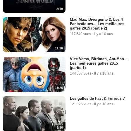
8:49
Mad Max, Divergente 2, Les 4
Fantastiques... Les meilleures
gaffes 2015 (partie 2)
117 549 vues
-
Il y a 10 ans
11:16
Vice Versa, Birdman, Ant-Man...
Les meilleures gaffes 2015
(partie 1)
144 657 vues
-
Il y a 10 ans
11:26
Les gaffes de Fast & Furious 7
121 026 vues
-
Il y a 10 ans
8:36