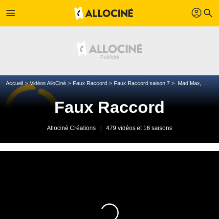
profil
menu
search
Accueil
Vidéos AlloCiné
Faux Raccord
Faux Raccord saison 7
Mad Max, Divergente 2, Les 4 Fantastiques... Les meilleures gaffes 2015 (partie 2)
Faux Raccord
Allociné Créations
|
479 vidéos et 16 saisons