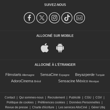
SUIVEZ-NOUS
ALLOCINÉ SUR MOBILE
ALLOCINÉ À L'ÉTRANGER
Filmstarts
SensaCine
Beyazperde
Allemagne
Espagne
Turquie
AdoroCinema
Sensacine México
Brésil
Mexique
Contact
|
Qui sommes-nous
|
Recrutement
|
Publicité
|
CGU
|
CGV
|
Politique de cookies
|
Préférences cookies
|
Données Personnelles
|
Revue de presse
|
Charte d'écriture
|
Les services AlloCiné
|
Gérer Utiq