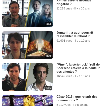
X-Files est-elle devenue
ringarde ?
11 225 vues
-
Il y a 10 ans
2:53
Jumanji : à quoi pourrait
ressembler le reboot ?
61 601 vues
-
Il y a 10 ans
4:39
"Vinyl": la série rock'n'roll de
Scorsese est-elle à la hauteur
des attentes ?
16 549 vues
-
Il y a 10 ans
3:05
César 2016 : que retenir des
nominations ?
5 212 vues
-
Il y a 10 ans