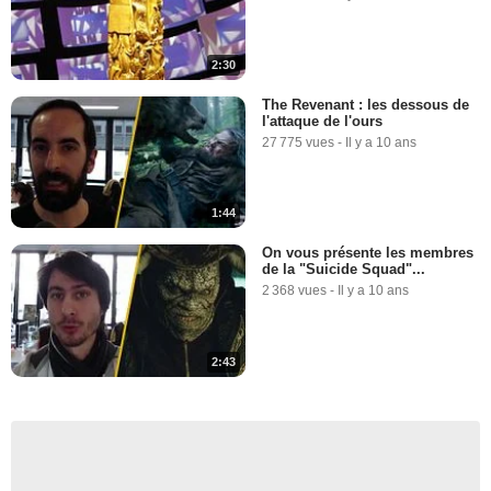
2:30
The Revenant : les dessous de
l'attaque de l'ours
27 775 vues
-
Il y a 10 ans
1:44
On vous présente les membres
de la "Suicide Squad"...
2 368 vues
-
Il y a 10 ans
2:43