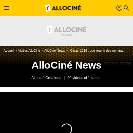
profil
menu
search
Accueil
Vidéos AlloCiné
AlloCiné News
César 2016 : que retenir des nominations ?
AlloCiné News
Allociné Créations
|
90 vidéos et 1 saison