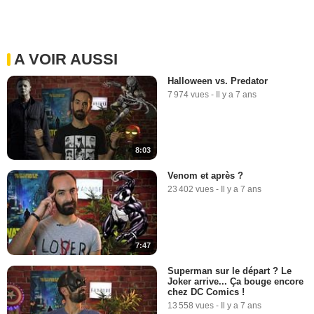
A VOIR AUSSI
Halloween vs. Predator
7 974 vues
-
Il y a 7 ans
8:03
Venom et après ?
23 402 vues
-
Il y a 7 ans
7:47
Superman sur le départ ? Le
Joker arrive... Ça bouge encore
chez DC Comics !
13 558 vues
-
Il y a 7 ans