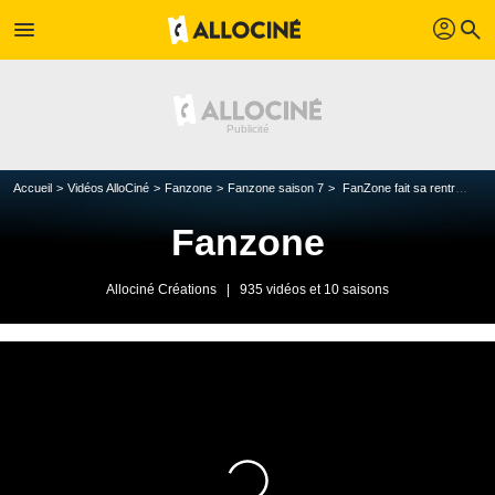
profil
menu
search
Accueil
Vidéos AlloCiné
Fanzone
Fanzone saison 7
FanZone fait sa rentrée !
Fanzone
Allociné Créations
|
935 vidéos et 10 saisons