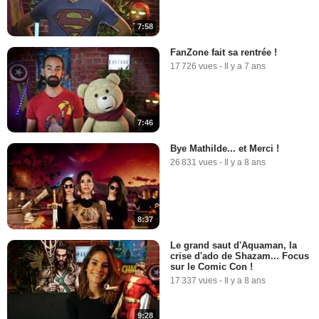
7:58
FanZone fait sa rentrée !
17 726 vues
-
Il y a 7 ans
7:46
Bye Mathilde... et Merci !
26 831 vues
-
Il y a 8 ans
8:37
Le grand saut d'Aquaman, la
crise d'ado de Shazam... Focus
sur le Comic Con !
17 337 vues
-
Il y a 8 ans
9:28