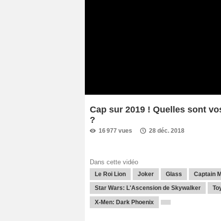
Cap sur 2019 ! Quelles sont vo
?
16 977 vues
28 déc. 2018
Dans cette vidéo
Le Roi Lion
Joker
Glass
Captain 
Star Wars: L'Ascension de Skywalker
To
X-Men: Dark Phoenix