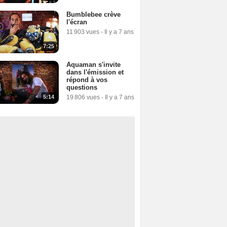
Bumblebee crève
l'écran
11 903 vues
-
Il y a 7 ans
7:25
Aquaman s'invite
dans l'émission et
répond à vos
questions
5:14
19 806 vues
-
Il y a 7 ans