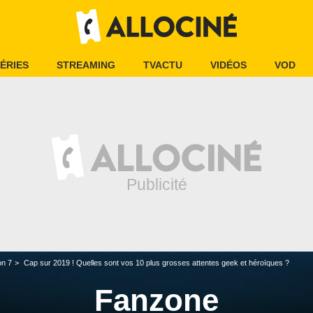
ÉRIES
STREAMING
TVACTU
VIDÉOS
VOD
on 7
Cap sur 2019 ! Quelles sont vos 10 plus grosses attentes geek et héroïques ?
Fanzone