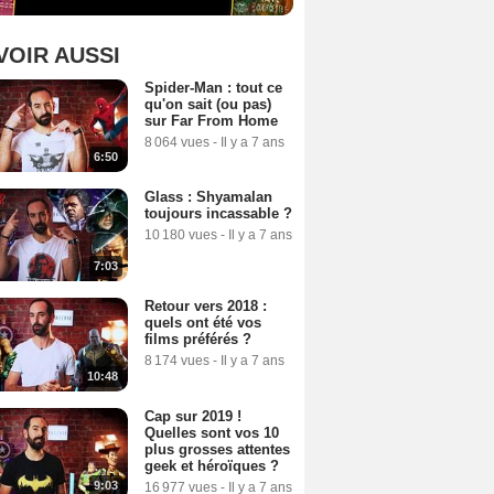
VOIR AUSSI
Spider-Man : tout ce
qu'on sait (ou pas)
sur Far From Home
8 064 vues
-
Il y a 7 ans
6:50
Glass : Shyamalan
toujours incassable ?
10 180 vues
-
Il y a 7 ans
7:03
Retour vers 2018 :
quels ont été vos
films préférés ?
8 174 vues
-
Il y a 7 ans
10:48
Cap sur 2019 !
Quelles sont vos 10
plus grosses attentes
geek et héroïques ?
9:03
16 977 vues
-
Il y a 7 ans