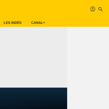
profil
search
LES INDÉS
CANAL+