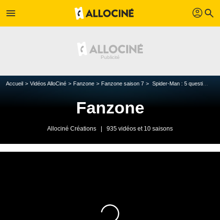
profil
menu
search
Accueil
Vidéos AlloCiné
Fanzone
Fanzone saison 7
Spider-Man : 5 questions qu'on se pose après Far From Home
Fanzone
Allociné Créations
|
935 vidéos et 10 saisons