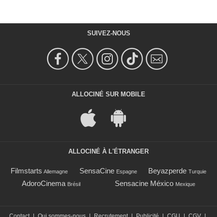
SUIVEZ-NOUS
ALLOCINÉ SUR MOBILE
ALLOCINÉ À L'ÉTRANGER
Filmstarts
SensaCine
Beyazperde
Allemagne
Espagne
Turquie
AdoroCinema
Sensacine México
Brésil
Mexique
Contact
|
Qui sommes-nous
|
Recrutement
|
Publicité
|
CGU
|
CGV
|