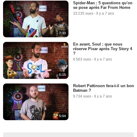
Spider-Man : 5 questions qu'on
se pose après Far From Home
33 235 vues
-
Il y a 7 ans
7:33
En avant, Soul : que nous
réserve Pixar après Toy Story 4
?
6 563 vues
-
Il y a 7 ans
5:15
Robert Pattinson fera-t-il un bon
Batman ?
9 734 vues
-
Il y a 7 ans
5:04