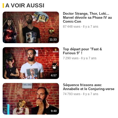
A VOIR AUSSI
Doctor Strange, Thor, Loki...
Marvel dévoile sa Phase IV au
Comic-Con
87 448 vues
-
Il y a 7 ans
11:33
Top départ pour "Fast &
Furious 9" !
7 290 vues
-
Il y a 7 ans
4:57
Séquence frissons avec
Annabelle et le Conjuring-verse
74 793 vues
-
Il y a 7 ans
9:40