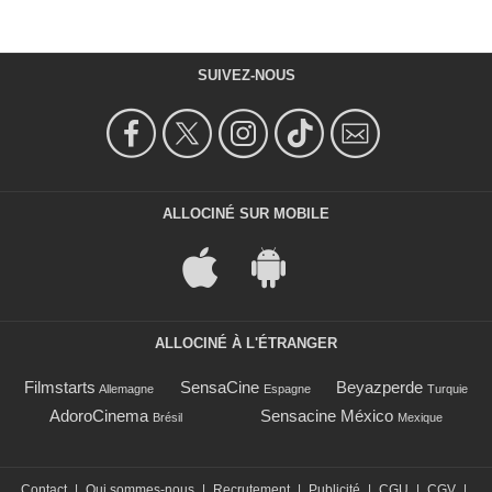
SUIVEZ-NOUS
ALLOCINÉ SUR MOBILE
ALLOCINÉ À L'ÉTRANGER
Filmstarts
SensaCine
Beyazperde
Allemagne
Espagne
Turquie
AdoroCinema
Sensacine México
Brésil
Mexique
Contact
|
Qui sommes-nous
|
Recrutement
|
Publicité
|
CGU
|
CGV
|