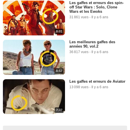
Les gaffes et erreurs des spin-
off Star Wars : Solo, Clone
Wars et les Ewoks
31 861 vues
-
Il y a 6 ans
8:01
Les meilleures gaffes des
années 90, vol.2
36 817 vues
-
Il y a 6 ans
8:57
Les gaffes et erreurs de Aviator
13 098 vues
-
Il y a 6 ans
7:47