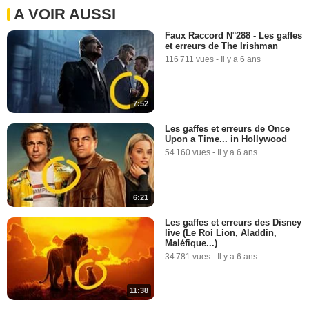
A VOIR AUSSI
Faux Raccord N°288 - Les gaffes
et erreurs de The Irishman
116 711 vues
-
Il y a 6 ans
7:52
Les gaffes et erreurs de Once
Upon a Time... in Hollywood
54 160 vues
-
Il y a 6 ans
6:21
Les gaffes et erreurs des Disney
live (Le Roi Lion, Aladdin,
Maléfique...)
34 781 vues
-
Il y a 6 ans
11:38