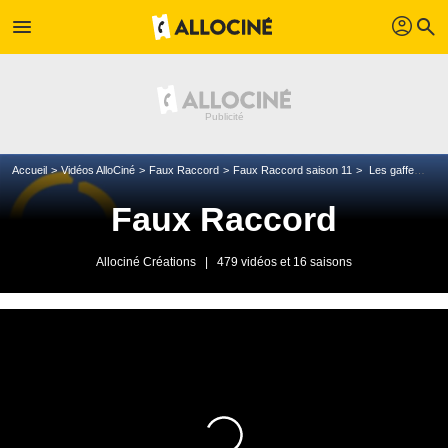
profil
menu
search
Accueil
Vidéos AlloCiné
Faux Raccord
Faux Raccord saison 11
Les gaffes et erreurs des spin-off Star Wars : Solo, Clone Wars et les Ewoks
Faux Raccord
Allociné Créations
|
479 vidéos et 16 saisons